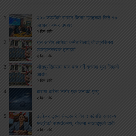
२५० रुपैयाँको सामान किन्दा ग्राहकले जिते १०
लाखको बम्पर उपहार
२ दिन अघि
घुस आरोप लागेका कर्मचारीलाई जीतपुरसिमरा
उपमहानगरबाट हटाइयो
२ दिन अघि
जीतपुरसिमरामा पान बन्द गर्ने क्रममा घुस लिएको
आरोप
२ दिन अघि
बारामा करेन्ट लागेर एक जनाको मृत्यु
२ दिन अघि
ढल्केबर ट्रमा सेन्टरबारे विवाद बढेपछि स्वास्थ्य
मन्त्रीको स्पष्टीकरण, योजना नहटाइएको दाबी
३ दिन अघि