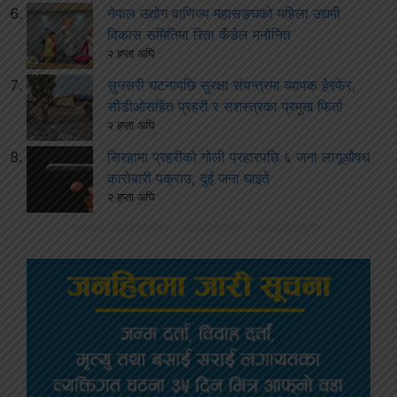
नेपाल उद्योग वाणिज्य महासङ्घको महिला उद्यमी
विकास समितिमा रिता कँडेल मनोनित
२ हप्ता अघि
सुनसरी घटनापछि सुरक्षा संयन्त्रमा व्यापक हेरफेर,
सीडीओसहित प्रहरी र सशस्त्रका प्रमुख फिर्ता
२ हप्ता अघि
सिरहामा प्रहरीको गोली प्रहारपछि ६ जना लागूऔषध
कारोबारी पक्राउ, दुई जना घाइते
२ हप्ता अघि