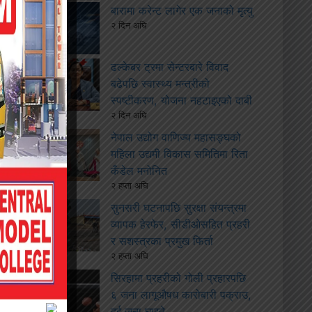
बारामा करेन्ट लागेर एक जनाको मृत्यु
२ दिन अघि
ढल्केबर ट्रमा सेन्टरबारे विवाद
बढेपछि स्वास्थ्य मन्त्रीको
स्पष्टीकरण, योजना नहटाइएको दाबी
२ दिन अघि
नेपाल उद्योग वाणिज्य महासङ्घको
महिला उद्यमी विकास समितिमा रिता
कँडेल मनोनित
२ हप्ता अघि
सुनसरी घटनापछि सुरक्षा संयन्त्रमा
व्यापक हेरफेर, सीडीओसहित प्रहरी
र सशस्त्रका प्रमुख फिर्ता
२ हप्ता अघि
सिरहामा प्रहरीको गोली प्रहारपछि
६ जना लागूऔषध कारोबारी पक्राउ,
दुई जना घाइते