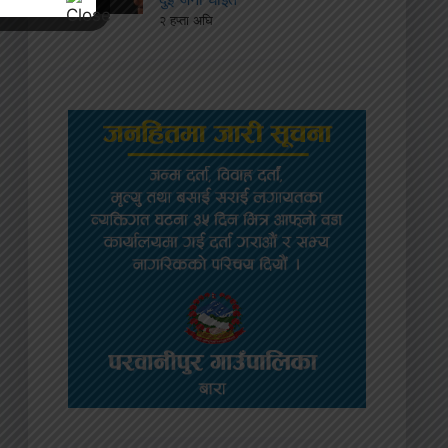
२ हप्ता अघि