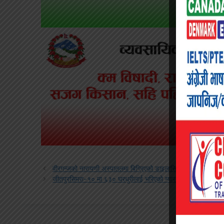
वीरगन्जको नारायणी अस्पातलमा बिग्रिएको डाइलासिस मेसिन मर्मत भई 
जीतपुरसिमरा-१० मा ६३० घरधुरीलाई भरिएको ग्यास सिलिन्डर सहितको च