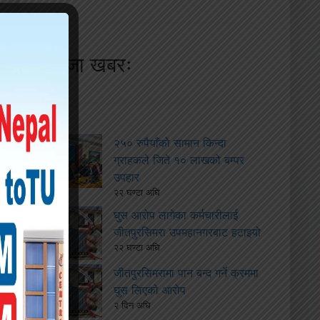
ताजा खबरः
२५० रुपैयाँको सामान किन्दा
ग्राहकले जिते १० लाखको बम्पर
उपहार
२२ घण्टा अघि
घुस आरोप लागेका कर्मचारीलाई
जीतपुरसिमरा उपमहानगरबाट हटाइयो
२२ घण्टा अघि
जीतपुरसिमरामा पान बन्द गर्ने क्रममा
घुस लिएको आरोप
२ दिन अघि