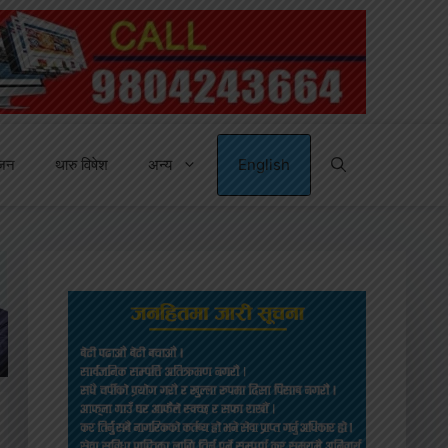
्जन
थारु विषेश
अन्य
English