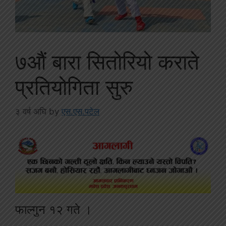
७औं बारा सितोरियो कराते
प्रतियोगिता सुरु
३ वर्ष अघि
by
एस.एस.पटेल
फाल्गुन १२ गते ।