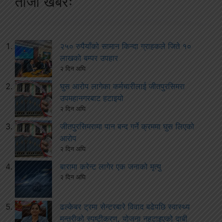
ताजा खबरः
२५० रुपैयाँको सामान किन्दा ग्राहकले जिते १०
लाखको बम्पर उपहार
२ दिन अघि
घुस आरोप लागेका कर्मचारीलाई जीतपुरसिमरा
उपमहानगरबाट हटाइयो
२ दिन अघि
जीतपुरसिमरामा पान बन्द गर्ने क्रममा घुस लिएको
आरोप
२ दिन अघि
बारामा करेन्ट लागेर एक जनाको मृत्यु
२ दिन अघि
ढल्केबर ट्रमा सेन्टरबारे विवाद बढेपछि स्वास्थ्य
मन्त्रीको स्पष्टीकरण, योजना नहटाइएको दाबी