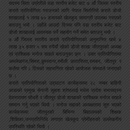
सदस्य सिता उप्रेतीले वडा स्तरीय बजेट बाट ७ औं जिल्ला स्तरीय
कराते प्रतियोगिता गराउनको लागि नेपाल सितोरियो कराते डोजो
शाखालाई १ लाख ४० हजारको खेलकुद सामाग्री उपलब्ध गराएको
बताउनु भयो । उहाँले आउदो दिनमा पनि वडा स्तरीय बजेट बाट
डोजो शाखालाई आवस्यक पर्ने सहयोग गर्ने समेत बताउनु भयो ।
७ औं जिल्ला स्तारीय कराते प्रतियोगिताको अनुमानित खर्च ४
लाख ३५ हजार ५ सय रुपैयाँ रहेको डोजो शाखा जीतपुरको अध्यक्ष
एवं प्रशिक्षक मनोज साहले बताउनुका छ्न । उक्त प्रतियोगितामा
अमलेखगंज,सिमरा,डुमरवाना,रमौली छातापिपरा,रामबन, जीतपुर र
कलैया गरि ८ टिमको सहभागिता रहेको आयोजक संस्थाले जनाएको
छ ।
कराते प्रतियोगिताको उद्घाटन कार्यक्रममा २८ नम्बर बाहिनी
आडाको प्रमुख सेनानी सुबाश श्रेष्ठलाई मधेस प्रदेश सभासद्स्य
देवनारायण चौधरी र जीतपुर डोजो शाखाको प्रशिक्षक मनोज साहले
सम्मान गर्नु भएको थियो । मनोज सहाको अध्यक्षतामा सुरु भएको
कार्यक्रममा जीतपुरको बिभिन्न बिद्यालयको शिक्षक
,शिक्षिका,जनप्रतिनिधि लगाएत खेलकुद प्रेमीहरुको उल्लेखनीय
उपस्थिति रहेको थियो ।