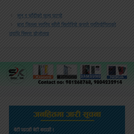
सुन र चाँदीको मूल्य घट्यो
बारा जिल्ला स्तरिय साँतौ सितोरियो कराते प्रतियोगिताको
उपाधि सिमरा डोजोलाइ