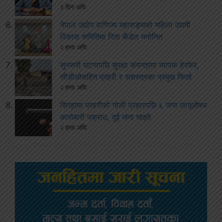
३ दिन अघि
नेपाल उद्योग वाणिज्य महासङ्घको महिला उद्यमी
विकास समितिमा रिता कँडेल मनोनित
२ हप्ता अघि
सुनसरी घटनापछि सुरक्षा संयन्त्रमा व्यापक हेरफेर,
सीडीओसहित प्रहरी र सशस्त्रका प्रमुख फिर्ता
२ हप्ता अघि
सिरहामा प्रहरीको गोली प्रहारपछि ६ जना लागूऔषध
कारोबारी पक्राउ, दुई जना घाइते
२ हप्ता अघि