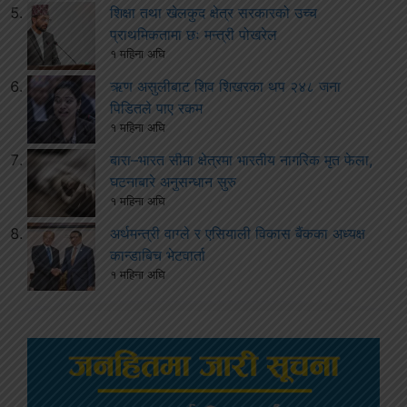
शिक्षा तथा खेलकुद क्षेत्र सरकारको उच्च
प्राथमिकतामा छः मन्त्री पोखरेल
१ महिना अघि
ऋण असुलीबाट शिव शिखरका थप २४८ जना
पिडितले पाए रकम
१ महिना अघि
बारा–भारत सीमा क्षेत्रमा भारतीय नागरिक मृत फेला,
घटनाबारे अनुसन्धान सुरु
१ महिना अघि
अर्थमन्त्री वाग्ले र एसियाली विकास बैंकका अध्यक्ष
कान्डाबिच भेटवार्ता
१ महिना अघि