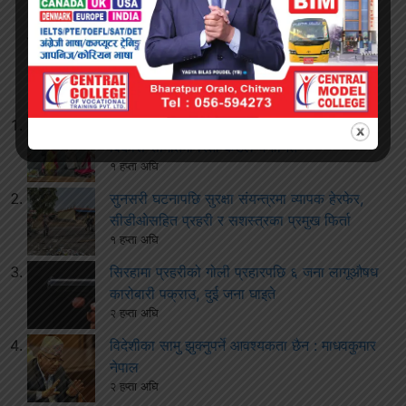
ताजा खबरः
नेपाल उद्योग वाणिज्य महासङ्घको महिला उद्यमी
विकास समितिमा रिता कँडेल मनोनित
१ हप्ता अघि
सुनसरी घटनापछि सुरक्षा संयन्त्रमा व्यापक हेरफेर,
सीडीओसहित प्रहरी र सशस्त्रका प्रमुख फिर्ता
१ हप्ता अघि
सिरहामा प्रहरीको गोली प्रहारपछि ६ जना लागूऔषध
कारोबारी पक्राउ, दुई जना घाइते
२ हप्ता अघि
विदेशीका सामु झुक्नुपर्ने आवश्यकता छैन : माधवकुमार
नेपाल
२ हप्ता अघि