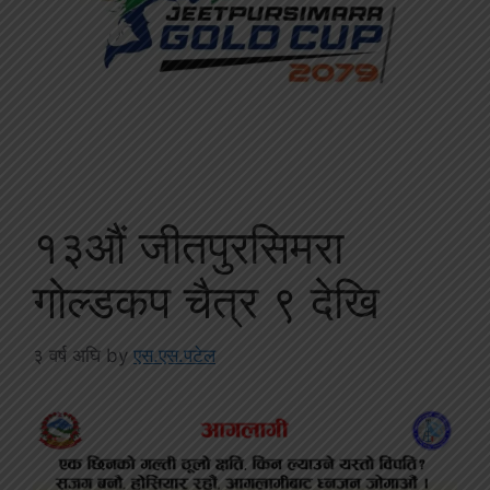
१३औं जीतपुरसिमरा
गोल्डकप चैत्र ९ देखि
३ वर्ष अघि
by
एस.एस.पटेल