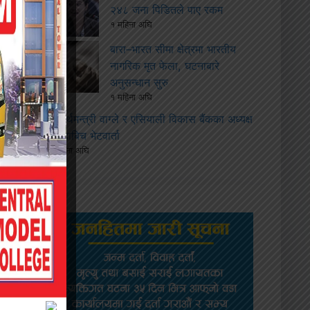
२४८ जना पिडितले पाए रकम
१ महिना अघि
बारा–भारत सीमा क्षेत्रमा भारतीय
नागरिक मृत फेला, घटनाबारे
अनुसन्धान सुरु
१ महिना अघि
अर्थमन्त्री वाग्ले र एसियाली विकास बैंकका अध्यक्ष
कान्डाबिच भेटवार्ता
१ महिना अघि