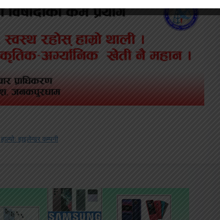
 हाल्योः हाइलेन्डर कम्पनी