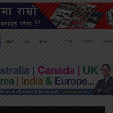
सामाज
देश
प्रदेश
पर्यटन
राजनीती
मनोरञ