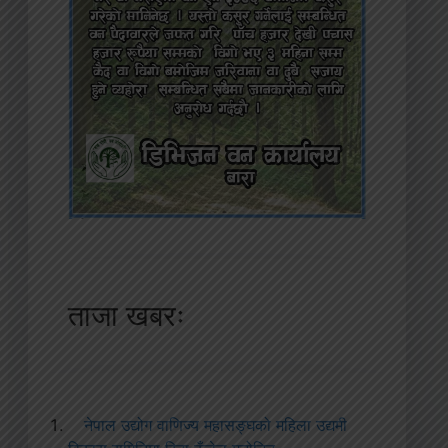
ताजा खबरः
नेपाल उद्योग वाणिज्य महासङ्घको महिला उद्यमी