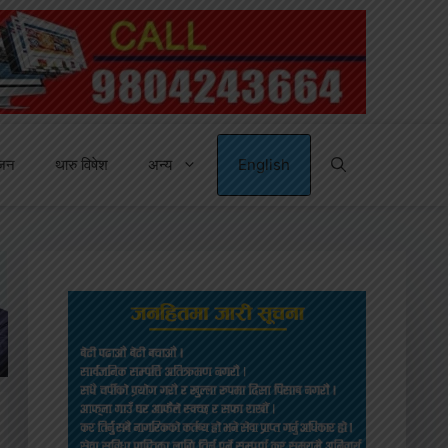
्जन
थारु विषेश
अन्य
English