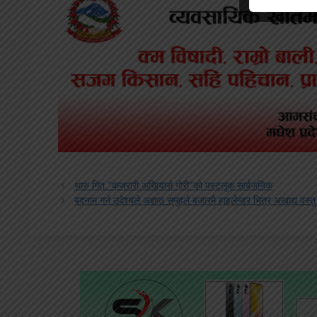
थारु गित “कजरारी अखियासे गोरी”को पस्टलुक सार्बजनिक
बद्नाम गर्न उदेश्यले अज्ञात समुहले बजारमै हाइलेन्डर भित्र अखाद्य वस्तु