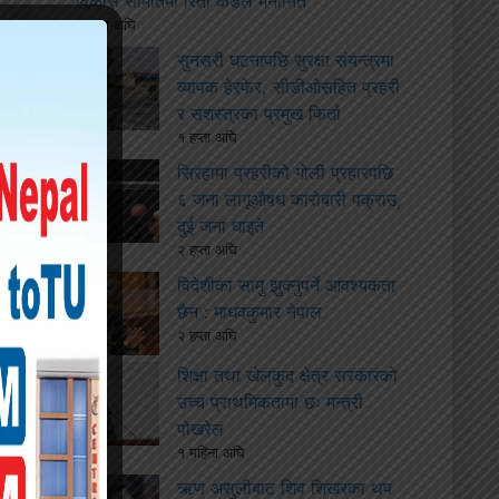
विकास समितिमा रिता कँडेल मनोनित
१ हप्ता अघि
सुनसरी घटनापछि सुरक्षा संयन्त्रमा
व्यापक हेरफेर, सीडीओसहित प्रहरी
र सशस्त्रका प्रमुख फिर्ता
१ हप्ता अघि
सिरहामा प्रहरीको गोली प्रहारपछि
६ जना लागूऔषध कारोबारी पक्राउ,
दुई जना घाइते
२ हप्ता अघि
विदेशीका सामु झुक्नुपर्ने आवश्यकता
छैन : माधवकुमार नेपाल
२ हप्ता अघि
शिक्षा तथा खेलकुद क्षेत्र सरकारको
उच्च प्राथमिकतामा छः मन्त्री
पोखरेल
१ महिना अघि
ऋण असुलीबाट शिव शिखरका थप