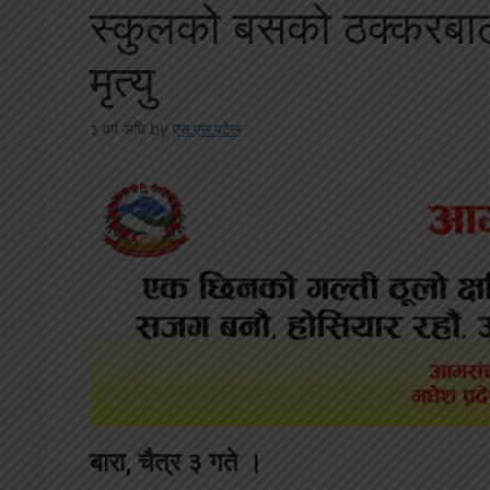
स्कुलको बसको ठक्करबाट
मृत्यु
३ वर्ष अघि
by
एस.एस.पटेल
बारा, चैत्र ३ गते ।