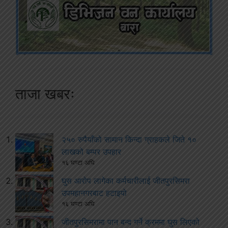
ताजा खबरः
२५० रुपैयाँको सामान किन्दा ग्राहकले जिते १०
लाखको बम्पर उपहार
१६ घण्टा अघि
घुस आरोप लागेका कर्मचारीलाई जीतपुरसिमरा
उपमहानगरबाट हटाइयो
१६ घण्टा अघि
जीतपुरसिमरामा पान बन्द गर्ने क्रममा घुस लिएको