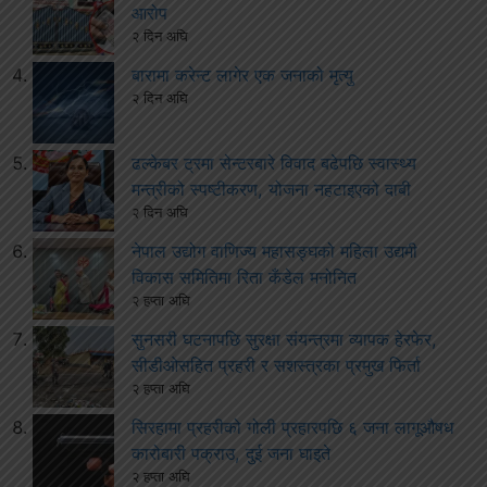
आरोप
२ दिन अघि
बारामा करेन्ट लागेर एक जनाको मृत्यु
२ दिन अघि
ढल्केबर ट्रमा सेन्टरबारे विवाद बढेपछि स्वास्थ्य
मन्त्रीको स्पष्टीकरण, योजना नहटाइएको दाबी
२ दिन अघि
नेपाल उद्योग वाणिज्य महासङ्घको महिला उद्यमी
विकास समितिमा रिता कँडेल मनोनित
२ हप्ता अघि
सुनसरी घटनापछि सुरक्षा संयन्त्रमा व्यापक हेरफेर,
सीडीओसहित प्रहरी र सशस्त्रका प्रमुख फिर्ता
२ हप्ता अघि
सिरहामा प्रहरीको गोली प्रहारपछि ६ जना लागूऔषध
कारोबारी पक्राउ, दुई जना घाइते
२ हप्ता अघि