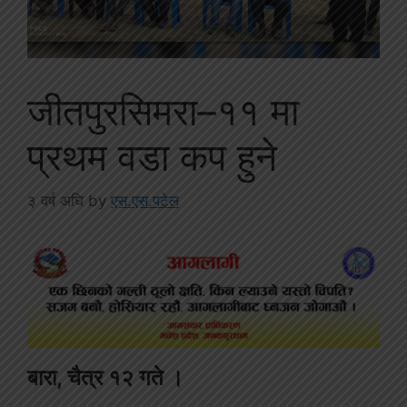
जीतपुरसिमरा–११ मा
प्रथम वडा कप हुने
३ वर्ष अघि
by
एस.एस.पटेल
बारा, चैत्र १२ गते ।