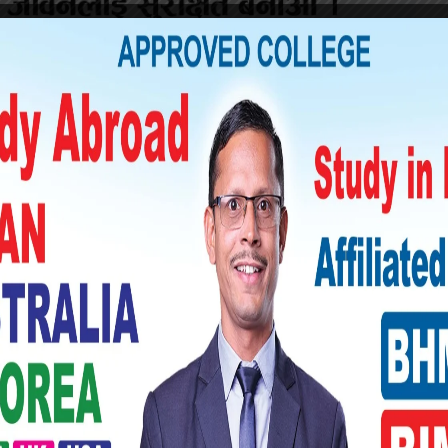
ा पुजाअर्चना सहित प्रवचन र हवन गराउनु हुने छ ।
्ञ अयोजना गराइएने गरिन्छ । युग निमार्ण सहति
तो हुने पर्ने मनुस्यमा भएको नकरात्मक सोचलाई
्डीय गायत्री महायज्ञ जस्ता यज्ञहरु आयोजना हुने