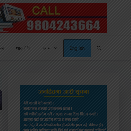
्जन
थारु विषेश
अन्य
English