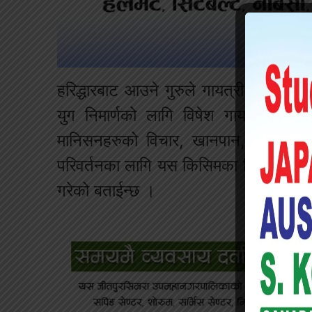
हरिद्धारबाट आउने गुरुले गायत्री महायद्दम
युग निमार्णको लागि विषेश गायत्रीमहायज
मानिसनहरुको विचार, खानपान, व्यहार कस्
परिवर्तनका लागि यस किसिमका विषेश २४ कुण
गरेको बताईन्छ ।