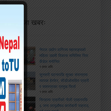
ताजा खबरः
नेपाल उद्योग वाणिज्य महासङ्घको
महिला उद्यमी विकास समितिमा रिता
कँडेल मनोनित
१ हप्ता अघि
सुनसरी घटनापछि सुरक्षा संयन्त्रमा
व्यापक हेरफेर, सीडीओसहित प्रहरी
र सशस्त्रका प्रमुख फिर्ता
१ हप्ता अघि
सिरहामा प्रहरीको गोली प्रहारपछि
६ जना लागूऔषध कारोबारी पक्राउ,