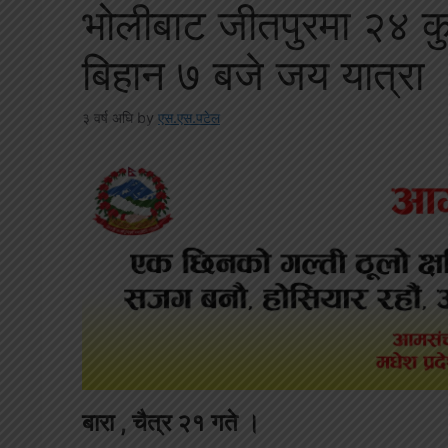
भोलीबाट जीतपुरमा २४ कुण
बिहान ७ बजे जय यात्रा
३ वर्ष अघि
by
एस.एस.पटेल
बारा , चैत्र २१ गते ।