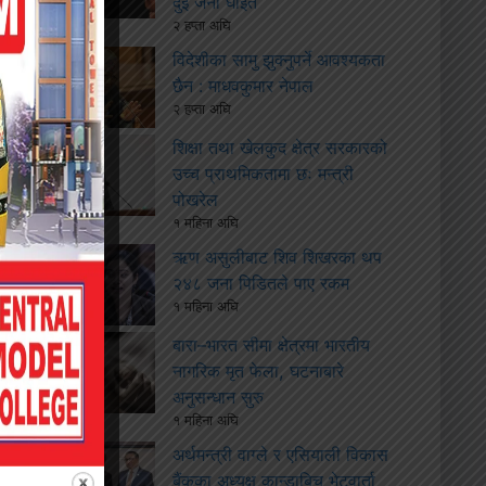
दुई जना घाइते
२ हप्ता अघि
विदेशीका सामु झुक्नुपर्ने आवश्यकता
छैन : माधवकुमार नेपाल
२ हप्ता अघि
शिक्षा तथा खेलकुद क्षेत्र सरकारको
उच्च प्राथमिकतामा छः मन्त्री
पोखरेल
१ महिना अघि
ऋण असुलीबाट शिव शिखरका थप
२४८ जना पिडितले पाए रकम
१ महिना अघि
बारा–भारत सीमा क्षेत्रमा भारतीय
नागरिक मृत फेला, घटनाबारे
अनुसन्धान सुरु
१ महिना अघि
अर्थमन्त्री वाग्ले र एसियाली विकास
बैंकका अध्यक्ष कान्डाबिच भेटवार्ता