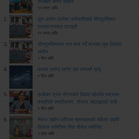
लाखको बम्पर उपहार
११ घण्टा अघि
घुस आरोप लागेका कर्मचारीलाई जीतपुरसिमरा
उपमहानगरबाट हटाइयो
११ घण्टा अघि
जीतपुरसिमरामा पान बन्द गर्ने क्रममा घुस लिएको
आरोप
१ दिन अघि
बारामा करेन्ट लागेर एक जनाको मृत्यु
१ दिन अघि
ढल्केबर ट्रमा सेन्टरबारे विवाद बढेपछि स्वास्थ्य
मन्त्रीको स्पष्टीकरण, योजना नहटाइएको दाबी
१ दिन अघि
नेपाल उद्योग वाणिज्य महासङ्घको महिला उद्यमी
विकास समितिमा रिता कँडेल मनोनित
२ हप्ता अघि