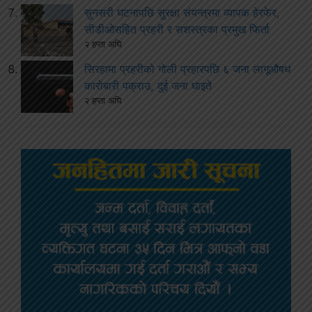
सुनसरी घटनापछि सुरक्षा संयन्त्रमा व्यापक हेरफेर,
सीडीओसहित प्रहरी र सशस्त्रका प्रमुख फिर्ता
२ हप्ता अघि
सिरहामा प्रहरीको गोली प्रहारपछि ६ जना लागूऔषध
कारोबारी पक्राउ, दुई जना घाइते
२ हप्ता अघि