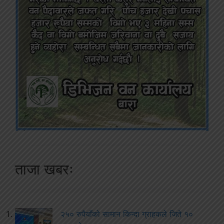
ताजा खबरः
२५० रुपैयाँको सामान किन्दा ग्राहकले जिते १०