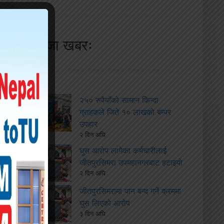
ताजा खबरः
२५० रुपैयाँको सामान किन्दा
ग्राहकले जिते १० लाखको बम्पर
उपहार
२ दिन अघि
घुस आरोप लागेका कर्मचारीलाई
जीतपुरसिमरा उपमहानगरबाट हटाइयो
२ दिन अघि
जीतपुरसिमरामा पान बन्द गर्ने क्रममा
घुस लिएको आरोप
३ दिन अघि