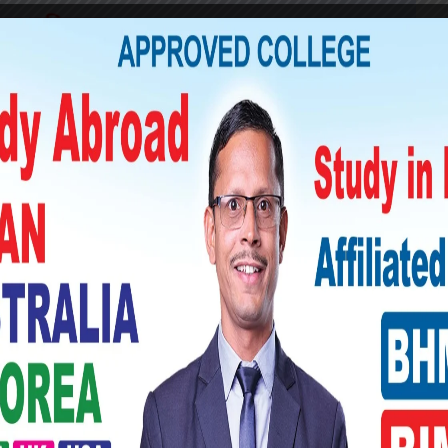
गै राजनीतिक दलहरूले आज प्रचारप्रसारको अन्तिम