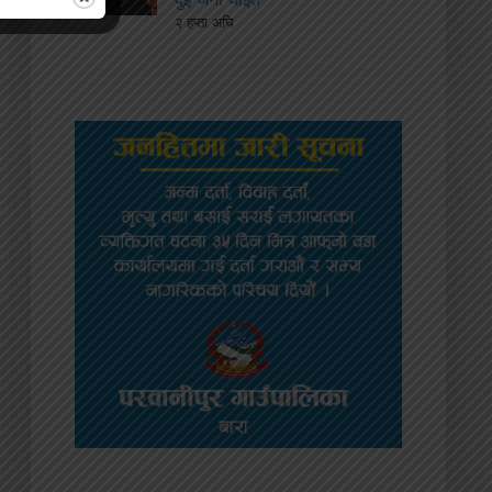
२ हप्ता अघि