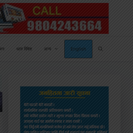
्जन
थारु विषेश
अन्य
English