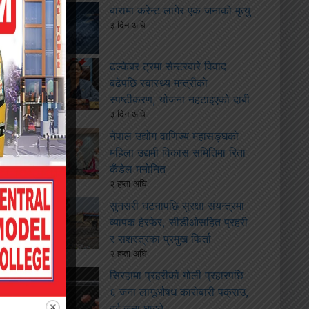
बारामा करेन्ट लागेर एक जनाको मृत्यु
३ दिन अघि
ढल्केबर ट्रमा सेन्टरबारे विवाद
बढेपछि स्वास्थ्य मन्त्रीको
स्पष्टीकरण, योजना नहटाइएको दाबी
३ दिन अघि
नेपाल उद्योग वाणिज्य महासङ्घको
महिला उद्यमी विकास समितिमा रिता
कँडेल मनोनित
२ हप्ता अघि
सुनसरी घटनापछि सुरक्षा संयन्त्रमा
व्यापक हेरफेर, सीडीओसहित प्रहरी
र सशस्त्रका प्रमुख फिर्ता
२ हप्ता अघि
सिरहामा प्रहरीको गोली प्रहारपछि
६ जना लागूऔषध कारोबारी पक्राउ,
दुई जना घाइते