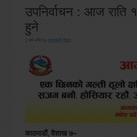
उपनिर्वाचन : आज राति 
हुने
३ वर्ष अघि
by
जानकारी नेपाल
काठमाडौं, वैशाख ७–