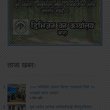
ताजा खबरः
२५० रुपैयाँको सामान किन्दा ग्राहकले जिते १०
लाखको बम्पर उपहार
२ दिन अघि
घुस आरोप लागेका कर्मचारीलाई जीतपुरसिमरा