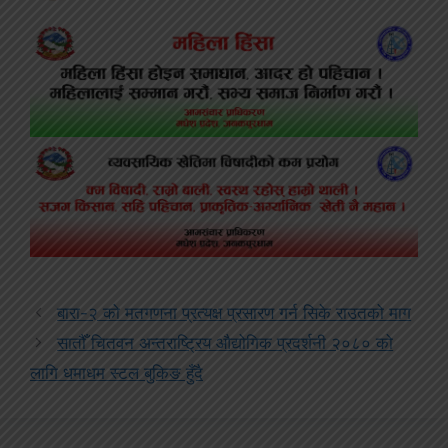
बारा-२ को मतगणना प्रत्यक्ष प्रसारण गर्न सिके राउतको माग
सातौँ चितवन अन्तराष्ट्रिय औद्योगिक प्रदर्शनी २०८० को
लागि धमाधम स्टल बुकिङ हुँदै