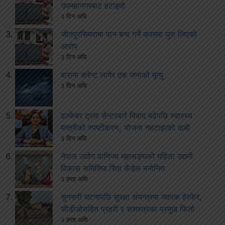
उपमहानगरबाट हटाइयो
२ दिन अघि
जीतपुरसिमरामा पान बन्द गर्ने क्रममा घुस लिएको
आरोप
३ दिन अघि
बारामा करेन्ट लागेर एक जनाको मृत्यु
३ दिन अघि
ढल्केबर ट्रमा सेन्टरबारे विवाद बढेपछि स्वास्थ्य
मन्त्रीको स्पष्टीकरण, योजना नहटाइएको दाबी
३ दिन अघि
नेपाल उद्योग वाणिज्य महासङ्घको महिला उद्यमी
विकास समितिमा रिता कँडेल मनोनित
२ हप्ता अघि
सुनसरी घटनापछि सुरक्षा संयन्त्रमा व्यापक हेरफेर,
सीडीओसहित प्रहरी र सशस्त्रका प्रमुख फिर्ता
२ हप्ता अघि