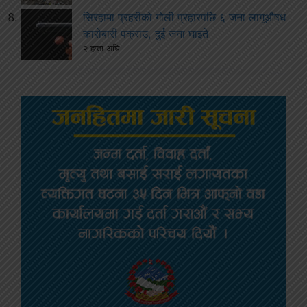
सिरहामा प्रहरीको गोली प्रहारपछि ६ जना लागूऔषध
कारोबारी पक्राउ, दुई जना घाइते
२ हप्ता अघि