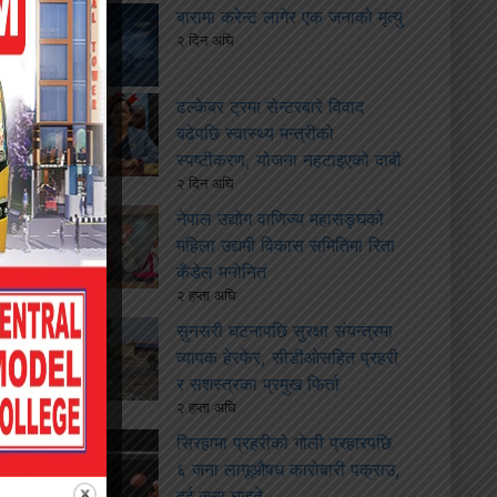
बारामा करेन्ट लागेर एक जनाको मृत्यु
२ दिन अघि
ढल्केबर ट्रमा सेन्टरबारे विवाद
बढेपछि स्वास्थ्य मन्त्रीको
स्पष्टीकरण, योजना नहटाइएको दाबी
२ दिन अघि
नेपाल उद्योग वाणिज्य महासङ्घको
महिला उद्यमी विकास समितिमा रिता
कँडेल मनोनित
२ हप्ता अघि
सुनसरी घटनापछि सुरक्षा संयन्त्रमा
व्यापक हेरफेर, सीडीओसहित प्रहरी
र सशस्त्रका प्रमुख फिर्ता
२ हप्ता अघि
सिरहामा प्रहरीको गोली प्रहारपछि
६ जना लागूऔषध कारोबारी पक्राउ,
दुई जना घाइते