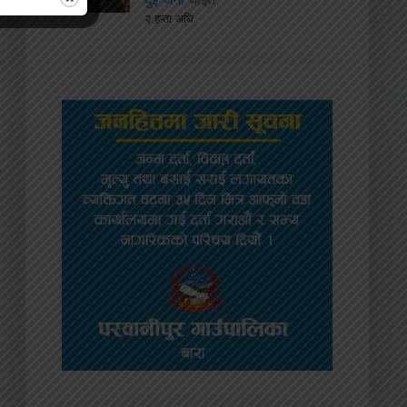
२ हप्ता अघि