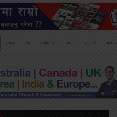
सामाज
देश
प्रदेश
पर्यटन
राजनीती
मनोरञ