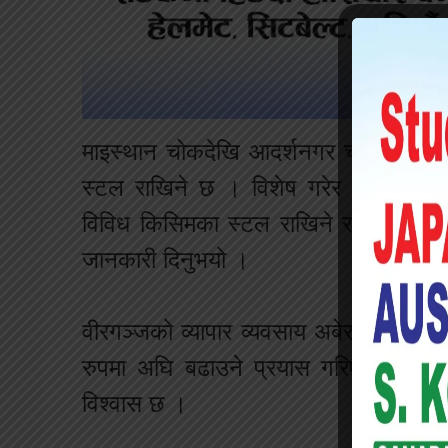
माइस्थान चोकदेखि आदर्शनगर चोक हुँदै पश
स्टल राखिने छ । विशेष गरेर विभिन्न खा
विविध किसिमका स्टल राखिने रात्रि बजा
जानकारी दिनुभयो ।
वीरगञ्जको व्यापार व्यवसाय अबेरसम्म सञ्च
रुपमा अघि बढाउने प्रयास गरिएको र यसब
विश्वास छ ।