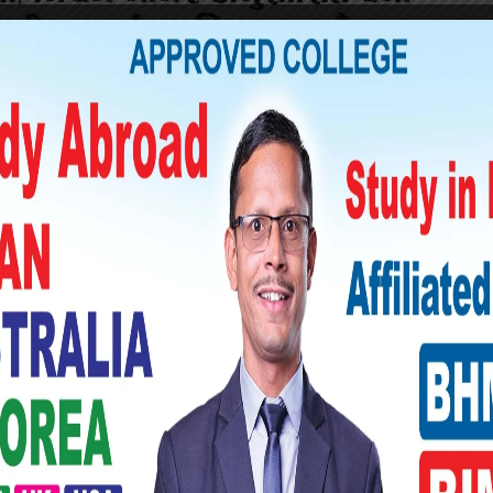
ुपति घोष चोकसम्म लाग्ने रात्रिबजारमा थरिथरिका
नाका परिकार, लत्ताकपडा, जुत्ताचप्पल तथा अन्य
र व्यवस्थापन समितिका सदस्य जयप्रकाश खेतानले
ालन गर्ने वातावरण बनाउन रात्रि बजारलाई निरन्तर
ाट बजार चलायमान बन्ने महानगरप्रमुख सिंहको