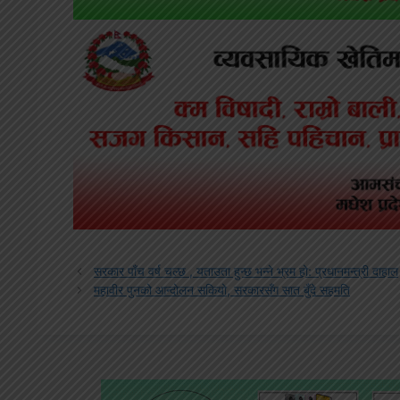
सरकार पाँच वर्ष चल्छ , यताउता हुन्छ भन्ने भ्रम हो: प्रधानमन्त्री दाहाल
महावीर पुनको आन्दोलन सकियो, सरकारसँग सात बुँदे सहमति