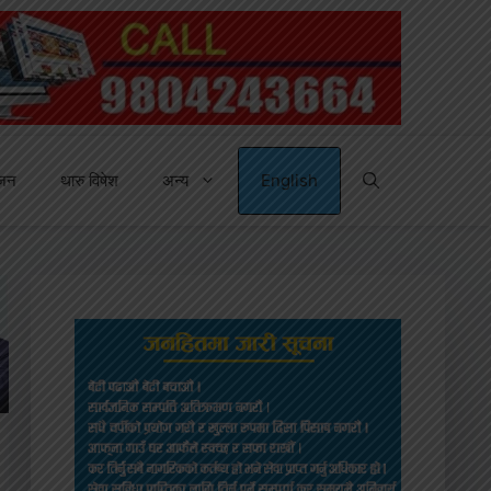
्जन
थारु विषेश
अन्य
English