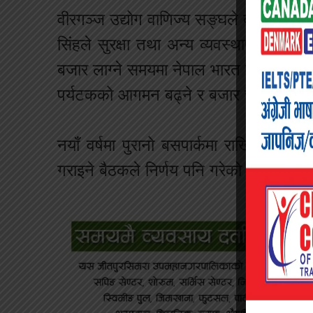
वीरगञ्ज उद्योग वाणिज्य सङ्घले बजारको नेत
सिंहले सुरक्षा तथा अन्य व्यवस्थापनको जिम
बजार लाग्ने समयमा नेपाल भारत मुख्य सीमा च
पर्यटकको आगमन बढ्ने र बजार चलायमान हुने 
नयाँ वर्षमा पुरानो बसपार्कमा राखिएका स
गराइने बैठकले निर्णय पनि गरेको छ ।