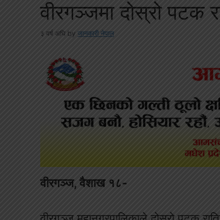
वीरगञ्जमा दोस्रो पटक रा
३ वर्ष अघि
by
जानकारी नेपाल
वीरगञ्ज, वैशाख १८-
वीरगञ्ज महानगरपालिकाले दोस्रो पटक रात्रि