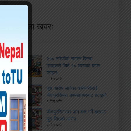
ताजा खबरः
२५० रुपैयाँको सामान किन्दा
ग्राहकले जिते १० लाखको बम्पर
उपहार
१ दिन अघि
घुस आरोप लागेका कर्मचारीलाई
जीतपुरसिमरा उपमहानगरबाट हटाइयो
१ दिन अघि
जीतपुरसिमरामा पान बन्द गर्ने क्रममा
घुस लिएको आरोप
२ दिन अघि