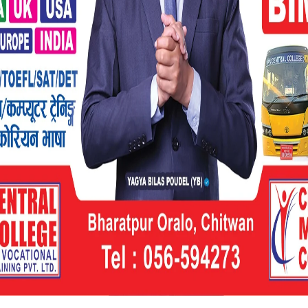
ृत्व लिएर अघि आउन आग्रह गर्नुहुँदै महानगरप्रमुख
्मा महानगरले लिने पनि बताउनुभयो । उहाँले रात्रि
ौबिसै घण्टा खुल्ने व्यवस्था मिलाइएकाले सीमापारका
विश्वास पनि व्यक्त गर्नुभयो ।
्टल अबदेखि भने सडक पेटिमै राखेर बजार सञ्चालन