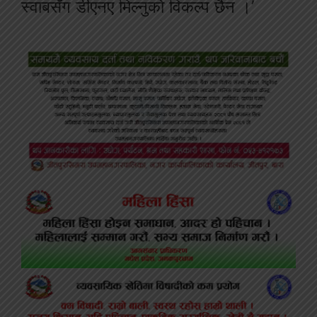
स्वाबसँग डीएनए मिल्नुको विकल्प छैन ।’