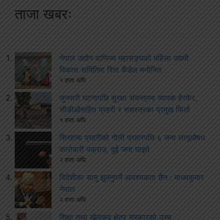
ताजा खबरः
नेपाल उद्योग वाणिज्य महासङ्घको महिला उद्यमी
विकास समितिमा रिता कँडेल मनोनित
१ हप्ता अघि
सुनसरी घटनापछि सुरक्षा संयन्त्रमा व्यापक हेरफेर,
सीडीओसहित प्रहरी र सशस्त्रका प्रमुख फिर्ता
१ हप्ता अघि
सिरहामा प्रहरीको गोली प्रहारपछि ६ जना लागूऔषध
कारोबारी पक्राउ, दुई जना घाइते
२ हप्ता अघि
विदेशीका सामु झुक्नुपर्ने आवश्यकता छैन : माधवकुमार
नेपाल
२ हप्ता अघि
शिक्षा तथा खेलकुद क्षेत्र सरकारको उच्च