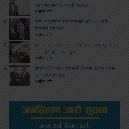
प्राथमिकतामा छः मन्त्री पोखरेल
१ महिना अघि
ऋण असुलीबाट शिव शिखरका थप २४८ जना
पिडितले पाए रकम
१ महिना अघि
बारा–भारत सीमा क्षेत्रमा भारतीय नागरिक मृत फेला,
घटनाबारे अनुसन्धान सुरु
१ महिना अघि
अर्थमन्त्री वाग्ले र एसियाली विकास बैंकका अध्यक्ष
कान्डाबिच भेटवार्ता
१ महिना अघि