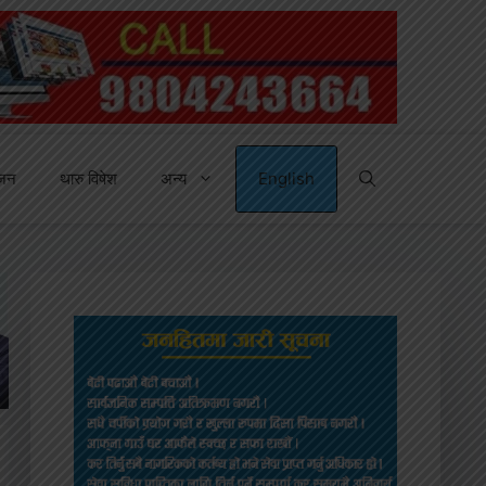
्जन
थारु विषेश
अन्य
English