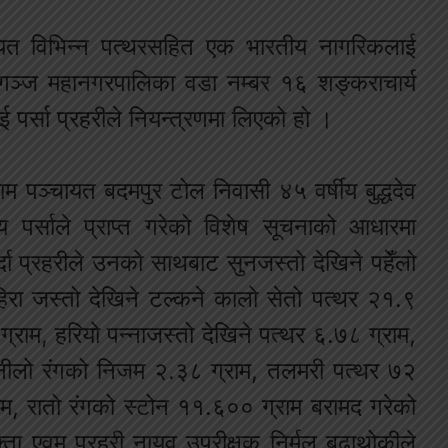
गायत विभिन्न पत्थरसहित एक भारतीय नागरिकलाई
रगञ्ज महानगरपालिका वडा नम्बर १६ शङ्कराचार्य
र्सा प्रहरीले नियन्त्रणमा लिएको हो ।
राम पञ्चायत बदमपुर टोल निवासी ४५ वर्षीय बुद्धदेव
य पर्साले प्राप्त गरेको विशेष सूचनाको आधारमा
ा प्रहरीले उनको साथबाट सुनजस्तो देखिने पहेँलो
िरा जस्तो देखिने टल्कने कालो सेतो पत्थर २१.९
ग्राम, हरियो पन्नाजस्तो देखिने पत्थर ६.७८ ग्राम,
, नीलो रंगको निजम २.३८ ग्राम, तलमरी पत्थर ७२
राम, रातो रंगको स्टोन ११.६०० ग्राम बरामद गरेको
क्ता एवम् प्रहरी नायव उपरीक्षक निर्मल बुढाथोकीले