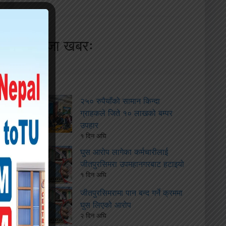
ताजा खबरः
२५० रुपैयाँको सामान किन्दा
ग्राहकले जिते १० लाखको बम्पर
उपहार
१ दिन अघि
घुस आरोप लागेका कर्मचारीलाई
जीतपुरसिमरा उपमहानगरबाट हटाइयो
१ दिन अघि
जीतपुरसिमरामा पान बन्द गर्ने क्रममा
घुस लिएको आरोप
२ दिन अघि