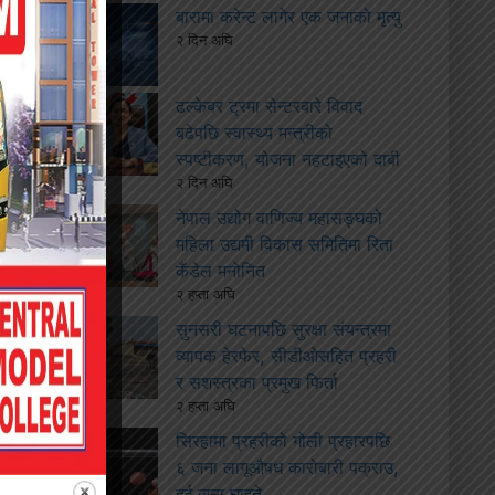
बारामा करेन्ट लागेर एक जनाको मृत्यु
२ दिन अघि
ढल्केबर ट्रमा सेन्टरबारे विवाद
बढेपछि स्वास्थ्य मन्त्रीको
स्पष्टीकरण, योजना नहटाइएको दाबी
२ दिन अघि
नेपाल उद्योग वाणिज्य महासङ्घको
महिला उद्यमी विकास समितिमा रिता
कँडेल मनोनित
२ हप्ता अघि
सुनसरी घटनापछि सुरक्षा संयन्त्रमा
व्यापक हेरफेर, सीडीओसहित प्रहरी
र सशस्त्रका प्रमुख फिर्ता
२ हप्ता अघि
सिरहामा प्रहरीको गोली प्रहारपछि
६ जना लागूऔषध कारोबारी पक्राउ,
दुई जना घाइते