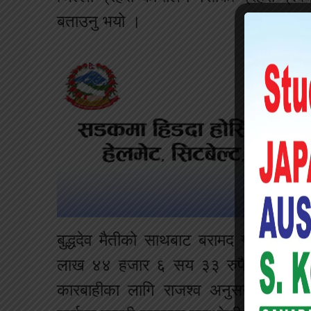
बताउनु भयो ।
बुद्धदेव मैतीको साथबाट बरामद गरिएको सु
लाख ४४ हजार ६ सय ३३ रुपैयाँ भएको 
कारबाहीका लागि राजश्व अनुसन्धान कार्य