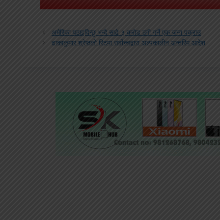
अमेरिका पठाइदिन्छु भन्दै साढे ३ करोड ठगी गर्ने एक जना पक्राउ
ढाकाकुमार श्रेष्ठको रिटमा सर्वोच्चद्वारा अल्पकालीन अन्तरिम आदेश