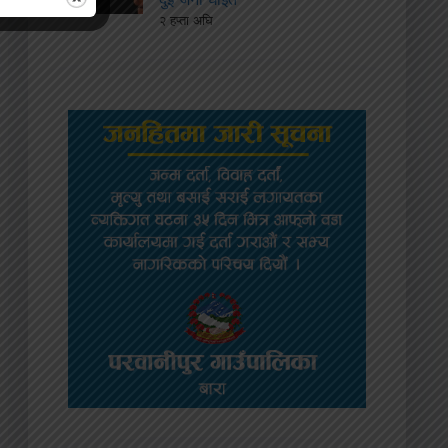
२ हप्ता अघि