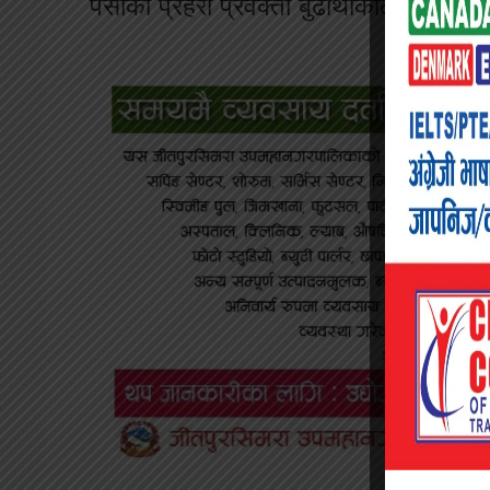
पर्साका प्रहरी प्रवक्ता बुढाथोकीले बताउनु 