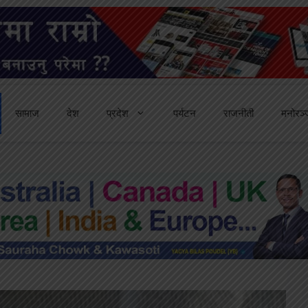
सामाज
देश
प्रदेश
पर्यटन
राजनीती
मनोरञ