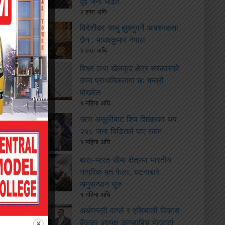
दुई जना घाइते
२ हप्ता अघि
विदेशीका सामु झुक्नुपर्ने आवश्यकता
छैन : माधवकुमार नेपाल
२ हप्ता अघि
शिक्षा तथा खेलकुद क्षेत्र सरकारको
उच्च प्राथमिकतामा छः मन्त्री
पोखरेल
१ महिना अघि
ऋण असुलीबाट शिव शिखरका थप
२४८ जना पिडितले पाए रकम
१ महिना अघि
बारा–भारत सीमा क्षेत्रमा भारतीय
नागरिक मृत फेला, घटनाबारे
अनुसन्धान सुरु
१ महिना अघि
अर्थमन्त्री वाग्ले र एसियाली विकास
बैंकका अध्यक्ष कान्डाबिच भेटवार्ता