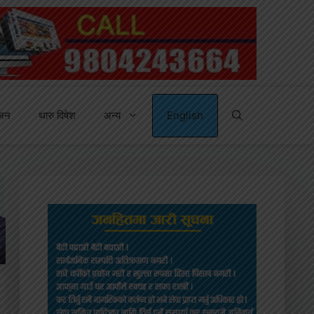
्जन
थारु विषेश
अन्य
English