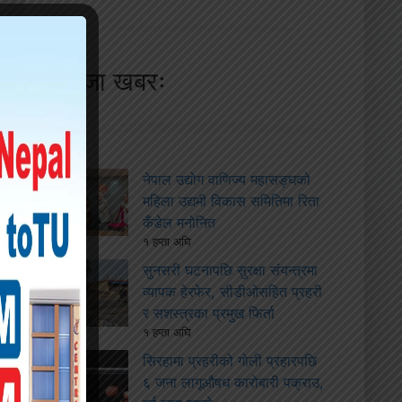
ताजा खबरः
नेपाल उद्योग वाणिज्य महासङ्घको
महिला उद्यमी विकास समितिमा रिता
कँडेल मनोनित
१ हप्ता अघि
सुनसरी घटनापछि सुरक्षा संयन्त्रमा
व्यापक हेरफेर, सीडीओसहित प्रहरी
र सशस्त्रका प्रमुख फिर्ता
१ हप्ता अघि
सिरहामा प्रहरीको गोली प्रहारपछि
६ जना लागूऔषध कारोबारी पक्राउ,