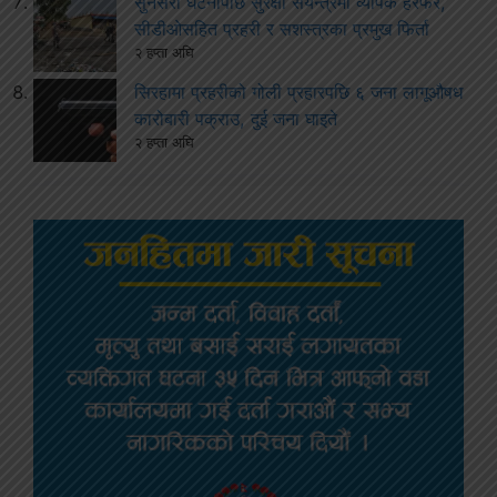
सुनसरी घटनापछि सुरक्षा संयन्त्रमा व्यापक हेरफेर,
सीडीओसहित प्रहरी र सशस्त्रका प्रमुख फिर्ता
२ हप्ता अघि
सिरहामा प्रहरीको गोली प्रहारपछि ६ जना लागूऔषध
कारोबारी पक्राउ, दुई जना घाइते
२ हप्ता अघि