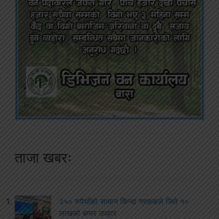
ताजा खबरः
२५० रुपैयाँको सामान किन्दा ग्राहकले जिते १०
लाखको बम्पर उपहार