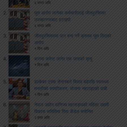
६ घण्टा अघि
घुस आरोप लागेका कर्मचारीलाई जीतपुरसिमरा
उपमहानगरबाट हटाइयो
६ घण्टा अघि
जीतपुरसिमरामा पान बन्द गर्ने क्रममा घुस लिएको
आरोप
१ दिन अघि
बारामा करेन्ट लागेर एक जनाको मृत्यु
१ दिन अघि
ढल्केबर ट्रमा सेन्टरबारे विवाद बढेपछि स्वास्थ्य
मन्त्रीको स्पष्टीकरण, योजना नहटाइएको दाबी
१ दिन अघि
नेपाल उद्योग वाणिज्य महासङ्घको महिला उद्यमी
विकास समितिमा रिता कँडेल मनोनित
२ हप्ता अघि