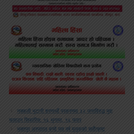
नक्कली भुटानी शरणार्थी प्रकरणमा ३२ जनाविरुद्ध मुद्दा
चलाउन सिफारिस: १६ थुनामा, १६ फरार
भक्तपुर अस्पताल बन्यो यस वर्ष मुलुकको सर्वोत्कृष्ट