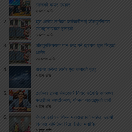
लाखको बम्पर उपहार
२ घण्टा अघि
घुस आरोप लागेका कर्मचारीलाई जीतपुरसिमरा
उपमहानगरबाट हटाइयो
३ घण्टा अघि
जीतपुरसिमरामा पान बन्द गर्ने क्रममा घुस लिएको
आरोप
२३ घण्टा अघि
बारामा करेन्ट लागेर एक जनाको मृत्यु
१ दिन अघि
ढल्केबर ट्रमा सेन्टरबारे विवाद बढेपछि स्वास्थ्य
मन्त्रीको स्पष्टीकरण, योजना नहटाइएको दाबी
१ दिन अघि
नेपाल उद्योग वाणिज्य महासङ्घको महिला उद्यमी
विकास समितिमा रिता कँडेल मनोनित
२ हप्ता अघि