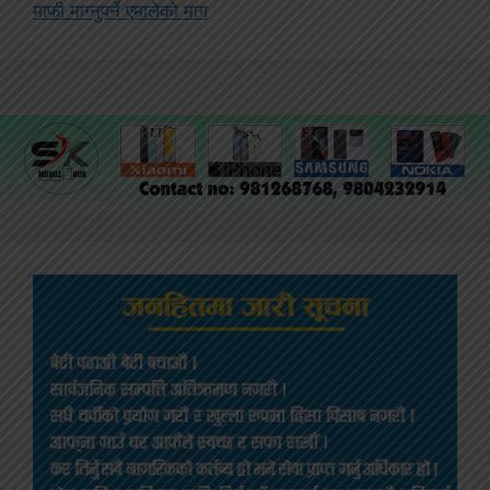
माफी माग्नुपर्ने एमालेको माग