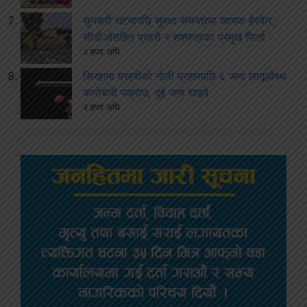
सुनसरी घटनापछि सुरक्षा संयन्त्रमा व्यापक हेरफेर,
सीडीओसहित प्रहरी र सशस्त्रका प्रमुख फिर्ता
२ हप्ता अघि
सिरहामा प्रहरीको गोली प्रहारपछि ६ जना लागूऔषध
कारोबारी पक्राउ, दुई जना घाइते
२ हप्ता अघि