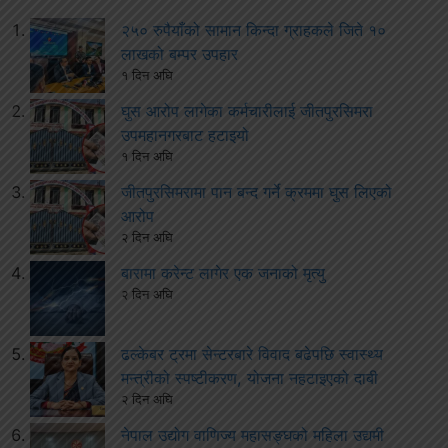
२५० रुपैयाँको सामान किन्दा ग्राहकले जिते १०
लाखको बम्पर उपहार
१ दिन अघि
घुस आरोप लागेका कर्मचारीलाई जीतपुरसिमरा
उपमहानगरबाट हटाइयो
१ दिन अघि
जीतपुरसिमरामा पान बन्द गर्ने क्रममा घुस लिएको
आरोप
२ दिन अघि
बारामा करेन्ट लागेर एक जनाको मृत्यु
२ दिन अघि
ढल्केबर ट्रमा सेन्टरबारे विवाद बढेपछि स्वास्थ्य
मन्त्रीको स्पष्टीकरण, योजना नहटाइएको दाबी
२ दिन अघि
नेपाल उद्योग वाणिज्य महासङ्घको महिला उद्यमी