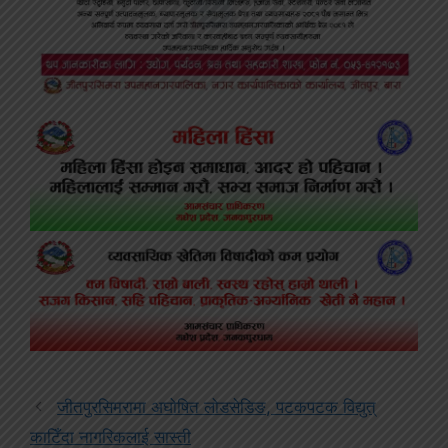
जीतपुरसिमरामा अघोषित लोडसेडिङ, पटकपटक विद्युत्
काटिँदा नागरिकलाई सास्ती