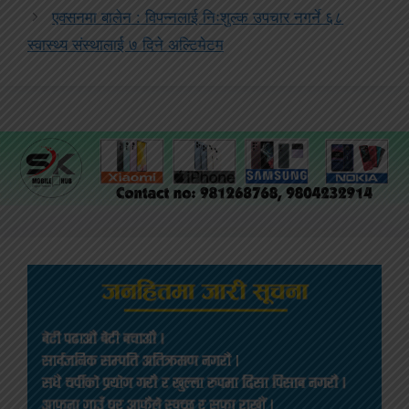
एक्सनमा बालेन : विपन्नलाई निःशुल्क उपचार नगर्ने ६८
स्वास्थ्य संस्थालाई ७ दिने अल्टिमेटम