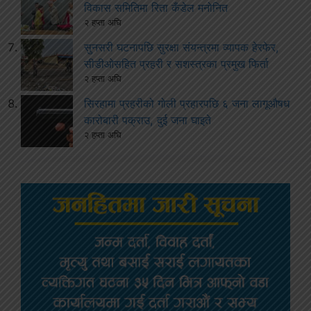
विकास समितिमा रिता कँडेल मनोनित
२ हप्ता अघि
सुनसरी घटनापछि सुरक्षा संयन्त्रमा व्यापक हेरफेर,
सीडीओसहित प्रहरी र सशस्त्रका प्रमुख फिर्ता
२ हप्ता अघि
सिरहामा प्रहरीको गोली प्रहारपछि ६ जना लागूऔषध
कारोबारी पक्राउ, दुई जना घाइते
२ हप्ता अघि