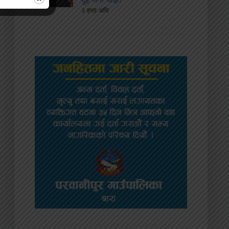
२ हप्ता अघि