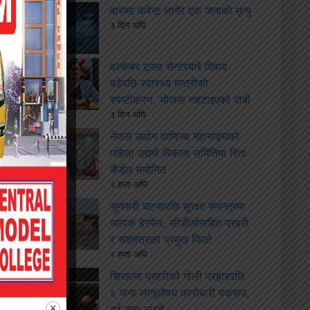
बारामा करेन्ट लागेर एक जनाको मृत्यु
३ दिन अघि
ढल्केबर ट्रमा सेन्टरबारे विवाद
बढेपछि स्वास्थ्य मन्त्रीको
स्पष्टीकरण, योजना नहटाइएको दाबी
३ दिन अघि
नेपाल उद्योग वाणिज्य महासङ्घको
महिला उद्यमी विकास समितिमा रिता
कँडेल मनोनित
२ हप्ता अघि
सुनसरी घटनापछि सुरक्षा संयन्त्रमा
व्यापक हेरफेर, सीडीओसहित प्रहरी
र सशस्त्रका प्रमुख फिर्ता
२ हप्ता अघि
सिरहामा प्रहरीको गोली प्रहारपछि
६ जना लागूऔषध कारोबारी पक्राउ,
दुई जना घाइते