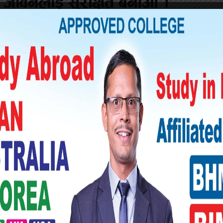
 अनुसार कुटपिट गर्ने दुवै जनालाई पक्राउ गरी थप