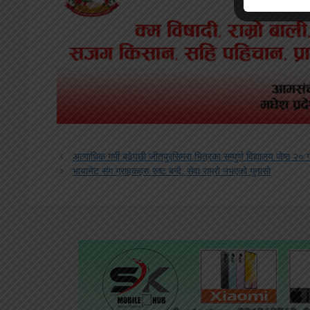
अत्याधिक गर्मी बढेपछी जीतपुरसिमरा भित्रका सम्पुर्ण विद्यालय जेष्ठ २० 
भायानेट संग ग्राहकहरु रुष्ट बन्दै, सेवा राम्रो नभएको गुनासो