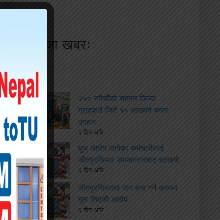
ताजा खबरः
२५० रुपैयाँको सामान किन्दा
ग्राहकले जिते १० लाखको बम्पर
उपहार
२ दिन अघि
घुस आरोप लागेका कर्मचारीलाई
जीतपुरसिमरा उपमहानगरबाट हटाइयो
२ दिन अघि
जीतपुरसिमरामा पान बन्द गर्ने क्रममा
घुस लिएको आरोप
२ दिन अघि