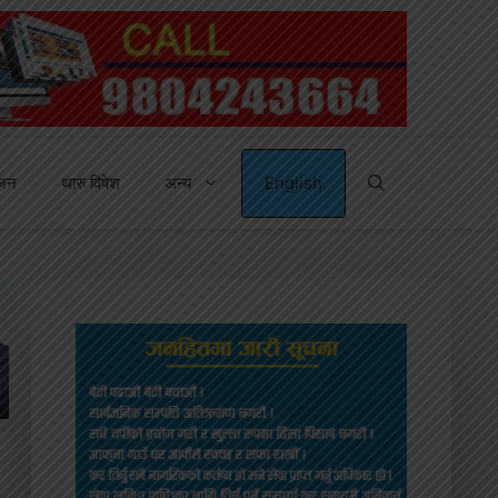
्जन
थारु विषेश
अन्य
English