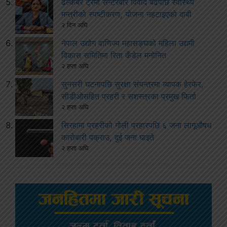
ढल्केबर ट्रमा सेन्टरबारे विवाद बढेपछि स्वास्थ्य
मन्त्रीको स्पष्टीकरण, योजना नहटाइएको दाबी
२ दिन अघि
नेपाल उद्योग वाणिज्य महासङ्घको महिला उद्यमी
विकास समितिमा रिता कँडेल मनोनित
२ हप्ता अघि
सुनसरी घटनापछि सुरक्षा संयन्त्रमा व्यापक हेरफेर,
सीडीओसहित प्रहरी र सशस्त्रका प्रमुख फिर्ता
२ हप्ता अघि
सिरहामा प्रहरीको गोली प्रहारपछि ६ जना लागूऔषध
कारोबारी पक्राउ, दुई जना घाइते
२ हप्ता अघि