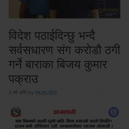
विदेश पठाईदिन्छु भन्दै
सर्वसधारण संग करोडौ ठगी
गर्ने बाराका बिजय कुमार
पक्राउ
३ वर्ष अघि
by
एस.एस.पटेल