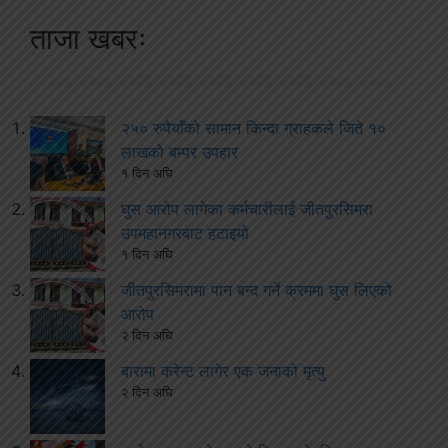
ताजा खबरः
२५० रुपैयाँको सामान किन्दा ग्राहकले जिते १०
लाखको बम्पर उपहार
१ दिन अघि
घुस आरोप लागेका कर्मचारीलाई जीतपुरसिमरा
उपमहानगरबाट हटाइयो
१ दिन अघि
जीतपुरसिमरामा पान बन्द गर्ने क्रममा घुस लिएको
आरोप
२ दिन अघि
बारामा करेन्ट लागेर एक जनाको मृत्यु
२ दिन अघि