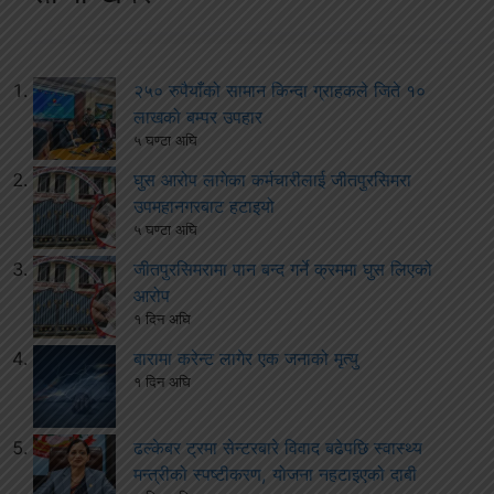
२५० रुपैयाँको सामान किन्दा ग्राहकले जिते १०
लाखको बम्पर उपहार
५ घण्टा अघि
घुस आरोप लागेका कर्मचारीलाई जीतपुरसिमरा
उपमहानगरबाट हटाइयो
५ घण्टा अघि
जीतपुरसिमरामा पान बन्द गर्ने क्रममा घुस लिएको
आरोप
१ दिन अघि
बारामा करेन्ट लागेर एक जनाको मृत्यु
१ दिन अघि
ढल्केबर ट्रमा सेन्टरबारे विवाद बढेपछि स्वास्थ्य
मन्त्रीको स्पष्टीकरण, योजना नहटाइएको दाबी