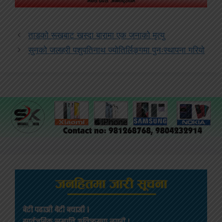
ताडको रूखबाट खस्दा बारामा एक जनाको मृत्यु
सुनको जलहरी पशुपतिनाथ ज्योतिर्लिङ्गमा पुनःस्थापना गरियो