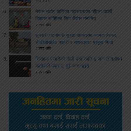
१ दिन अघि
नेपाल उद्योग वाणिज्य महासङ्घको महिला उद्यमी
विकास समितिमा रिता कँडेल मनोनित
२ हप्ता अघि
सुनसरी घटनापछि सुरक्षा संयन्त्रमा व्यापक हेरफेर,
सीडीओसहित प्रहरी र सशस्त्रका प्रमुख फिर्ता
२ हप्ता अघि
सिरहामा प्रहरीको गोली प्रहारपछि ६ जना लागूऔषध
कारोबारी पक्राउ, दुई जना घाइते
२ हप्ता अघि