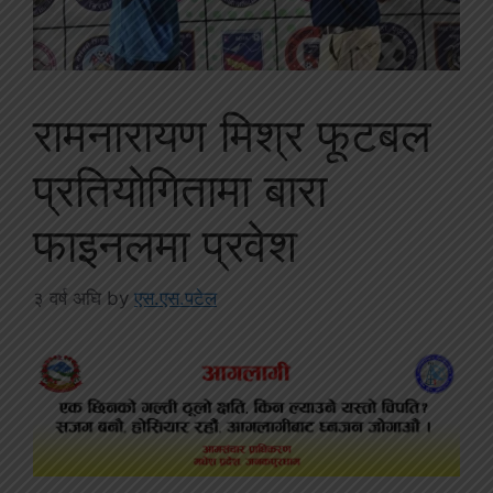
रामनारायण मिश्र फूटबल
प्रतियोगितामा बारा
फाइनलमा प्रवेश
३ वर्ष अघि
by
एस.एस.पटेल