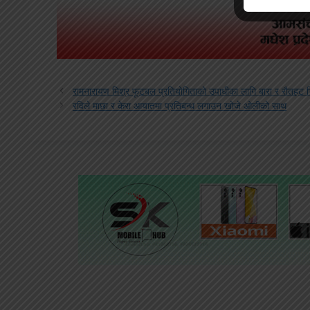
रामनारायण मिश्र फूटबल प्रतियोगिताको उपाधीका लागि बारा र रौतहट भ
रविले माछा र केरा आयातमा प्रतिबन्ध लगाउन खोजे ओलीको साथ