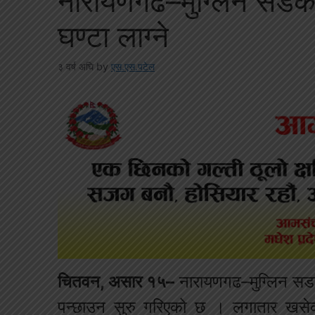
नारायणगढ–मुग्लिन सडकः
घण्टा लाग्ने
३ वर्ष अघि
by
एस.एस.पटेल
चितवन, असार १५–
नारायणगढ–मुग्लिन सड
पन्छाउन सुरु गरिएको छ । लगातार खसेक