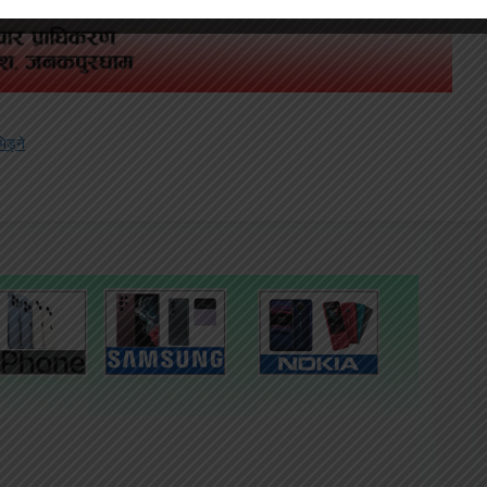
िड्ने