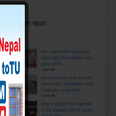
ताजा खबरः
नेपाल उद्योग वाणिज्य महासङ्घको
महिला उद्यमी विकास समितिमा रिता
कँडेल मनोनित
१ हप्ता अघि
सुनसरी घटनापछि सुरक्षा संयन्त्रमा
व्यापक हेरफेर, सीडीओसहित प्रहरी
र सशस्त्रका प्रमुख फिर्ता
१ हप्ता अघि
सिरहामा प्रहरीको गोली प्रहारपछि
६ जना लागूऔषध कारोबारी पक्राउ,