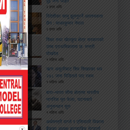
दुई जना घाइते
२ हप्ता अघि
विदेशीका सामु झुक्नुपर्ने आवश्यकता
छैन : माधवकुमार नेपाल
२ हप्ता अघि
शिक्षा तथा खेलकुद क्षेत्र सरकारको
उच्च प्राथमिकतामा छः मन्त्री
पोखरेल
१ महिना अघि
ऋण असुलीबाट शिव शिखरका थप
२४८ जना पिडितले पाए रकम
१ महिना अघि
बारा–भारत सीमा क्षेत्रमा भारतीय
नागरिक मृत फेला, घटनाबारे
अनुसन्धान सुरु
१ महिना अघि
अर्थमन्त्री वाग्ले र एसियाली विकास
बैंकका अध्यक्ष कान्डाबिच भेटवार्ता