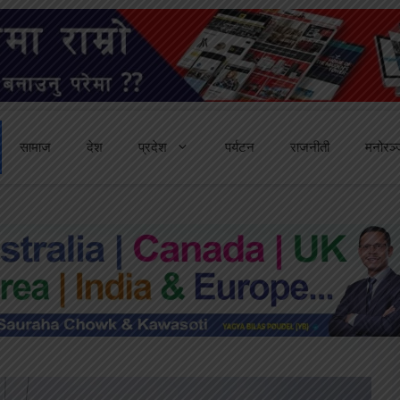
सामाज
देश
प्रदेश
पर्यटन
राजनीती
मनोरञ