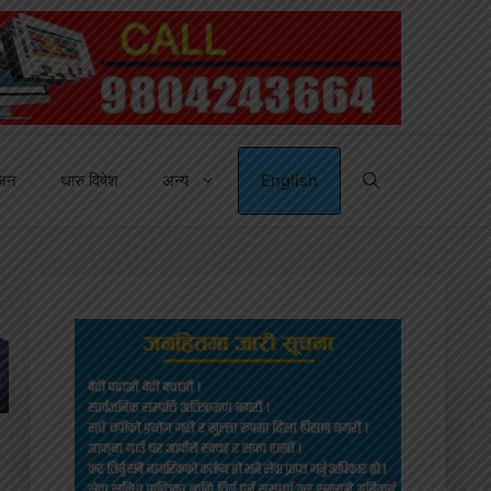
्जन
थारु विषेश
अन्य
English