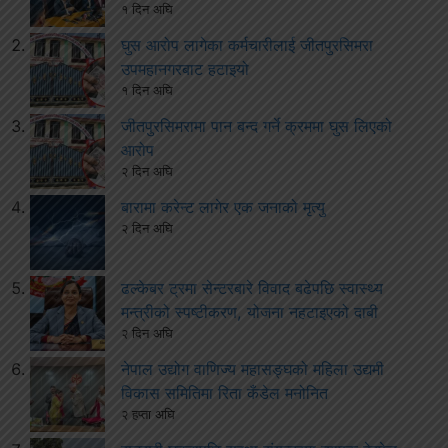
१ दिन अघि
घुस आरोप लागेका कर्मचारीलाई जीतपुरसिमरा
उपमहानगरबाट हटाइयो
१ दिन अघि
जीतपुरसिमरामा पान बन्द गर्ने क्रममा घुस लिएको
आरोप
२ दिन अघि
बारामा करेन्ट लागेर एक जनाको मृत्यु
२ दिन अघि
ढल्केबर ट्रमा सेन्टरबारे विवाद बढेपछि स्वास्थ्य
मन्त्रीको स्पष्टीकरण, योजना नहटाइएको दाबी
२ दिन अघि
नेपाल उद्योग वाणिज्य महासङ्घको महिला उद्यमी
विकास समितिमा रिता कँडेल मनोनित
२ हप्ता अघि