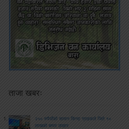
ताजा खबरः
२५० रुपैयाँको सामान किन्दा ग्राहकले जिते १०
लाखको बम्पर उपहार