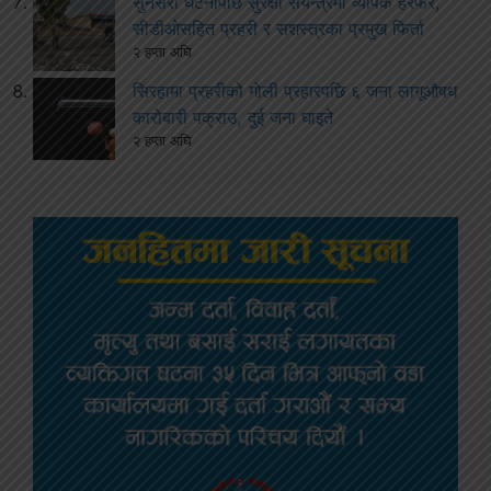
सुनसरी घटनापछि सुरक्षा संयन्त्रमा व्यापक हेरफेर,
सीडीओसहित प्रहरी र सशस्त्रका प्रमुख फिर्ता
२ हप्ता अघि
सिरहामा प्रहरीको गोली प्रहारपछि ६ जना लागूऔषध
कारोबारी पक्राउ, दुई जना घाइते
२ हप्ता अघि