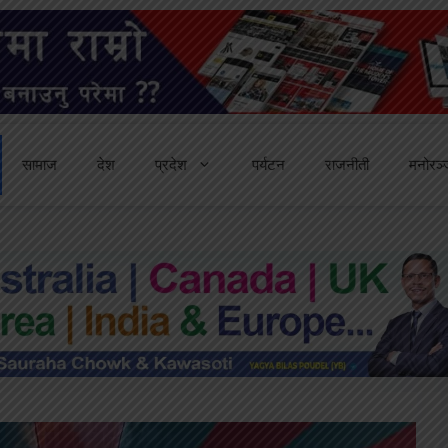
सामाज
देश
प्रदेश
पर्यटन
राजनीती
मनोरञ