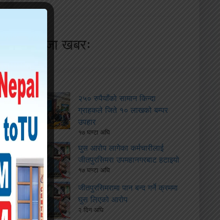
ताजा खबरः
२५० रुपैयाँको सामान किन्दा
ग्राहकले जिते १० लाखको बम्पर
उपहार
१७ घण्टा अघि
घुस आरोप लागेका कर्मचारीलाई
जीतपुरसिमरा उपमहानगरबाट हटाइयो
१७ घण्टा अघि
जीतपुरसिमरामा पान बन्द गर्ने क्रममा
घुस लिएको आरोप
२ दिन अघि