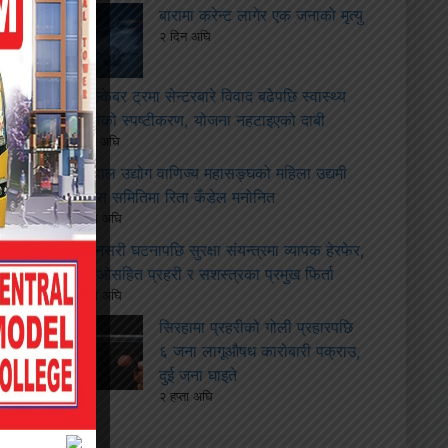
बारामा करेन्ट लागेर एक जनाको मृत्यु
२ दिन अघि
ढल्केबर ट्रमा सेन्टरबारे विवाद बढेपछि स्वास्थ्य
मन्त्रीको स्पष्टीकरण, योजना नहटाइएको दाबी
२ दिन अघि
नेपाल उद्योग वाणिज्य महासङ्घको महिला उद्यमी
विकास समितिमा रिता कँडेल मनोनित
२ हप्ता अघि
सुनसरी घटनापछि सुरक्षा संयन्त्रमा व्यापक हेरफेर,
सीडीओसहित प्रहरी र सशस्त्रका प्रमुख फिर्ता
२ हप्ता अघि
सिरहामा प्रहरीको गोली प्रहारपछि
६ जना लागूऔषध कारोबारी पक्राउ,
दुई जना घाइते
२ हप्ता अघि