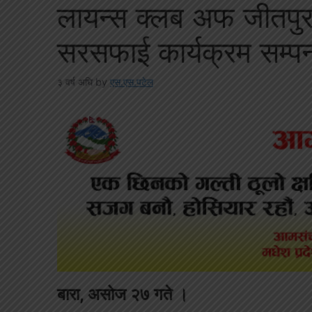
लायन्स क्लब अफ जीतपुर य
सरसफाई कार्यक्रम सम्पन
३ वर्ष अघि
by
एस.एस.पटेल
बारा, असोज २७ गते ।