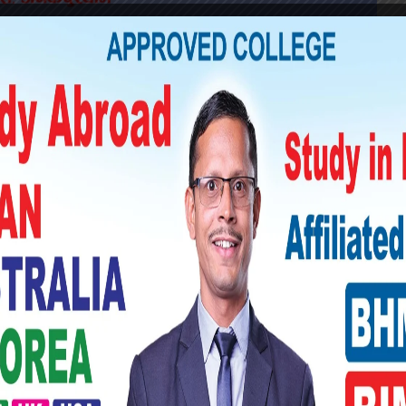
स्थानहरुमा भक्तहरुलाई फोहोरबाट बचाउने अभियान
ुथले सरसफाई कार्यक्रमको आयोजना गरेको छ । र
 क्लबका अध्यक्ष दिपक गुप्ताले बताउनु भयो ।