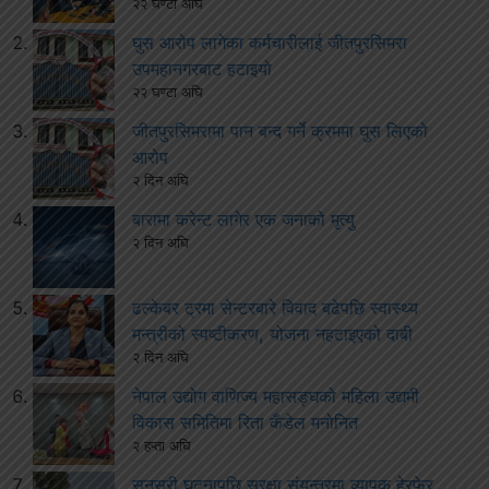
२२ घण्टा अघि
घुस आरोप लागेका कर्मचारीलाई जीतपुरसिमरा
उपमहानगरबाट हटाइयो
२२ घण्टा अघि
जीतपुरसिमरामा पान बन्द गर्ने क्रममा घुस लिएको
आरोप
२ दिन अघि
बारामा करेन्ट लागेर एक जनाको मृत्यु
२ दिन अघि
ढल्केबर ट्रमा सेन्टरबारे विवाद बढेपछि स्वास्थ्य
मन्त्रीको स्पष्टीकरण, योजना नहटाइएको दाबी
२ दिन अघि
नेपाल उद्योग वाणिज्य महासङ्घको महिला उद्यमी
विकास समितिमा रिता कँडेल मनोनित
२ हप्ता अघि
सुनसरी घटनापछि सुरक्षा संयन्त्रमा व्यापक हेरफेर,