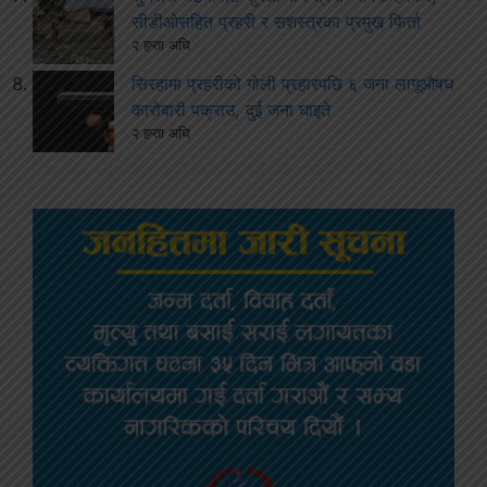
सीडीओसहित प्रहरी र सशस्त्रका प्रमुख फिर्ता
२ हप्ता अघि
सिरहामा प्रहरीको गोली प्रहारपछि ६ जना लागूऔषध
कारोबारी पक्राउ, दुई जना घाइते
२ हप्ता अघि