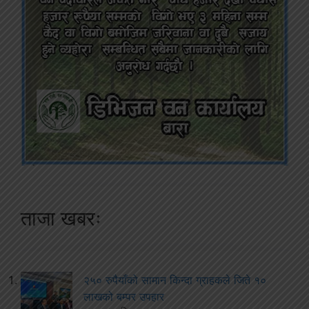
ताजा खबरः
२५० रुपैयाँको सामान किन्दा ग्राहकले जिते १०
लाखको बम्पर उपहार