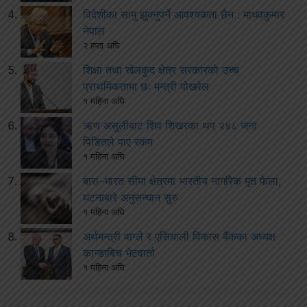
विदेशीका सामु झुक्नुपर्ने आवश्यकता छैन : माधवकुमार
नेपाल
२ हप्ता अघि
शिक्षा तथा खेलकुद क्षेत्र सरकारको उच्च
प्राथमिकतामा छः मन्त्री पोखरेल
१ महिना अघि
ऋण असुलीबाट शिव शिखरका थप २४८ जना
पिडितले पाए रकम
१ महिना अघि
बारा–भारत सीमा क्षेत्रमा भारतीय नागरिक मृत फेला,
घटनाबारे अनुसन्धान सुरु
१ महिना अघि
अर्थमन्त्री वाग्ले र एसियाली विकास बैंकका अध्यक्ष
कान्डाबिच भेटवार्ता
१ महिना अघि