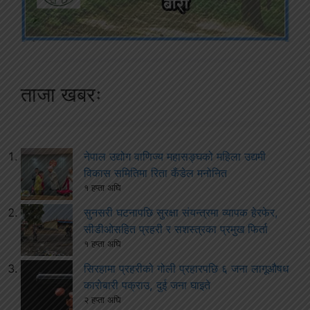
ताजा खबरः
नेपाल उद्योग वाणिज्य महासङ्घको महिला उद्यमी
विकास समितिमा रिता कँडेल मनोनित
१ हप्ता अघि
सुनसरी घटनापछि सुरक्षा संयन्त्रमा व्यापक हेरफेर,
सीडीओसहित प्रहरी र सशस्त्रका प्रमुख फिर्ता
१ हप्ता अघि
सिरहामा प्रहरीको गोली प्रहारपछि ६ जना लागूऔषध
कारोबारी पक्राउ, दुई जना घाइते
२ हप्ता अघि