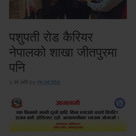
पशुपती रोड कैरियर
नेपालको शाखा जीतपुरमा
पनि
३ वर्ष अघि
by
एस.एस.पटेल