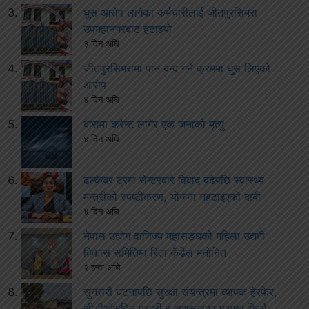
घुस आरोप लागेका कर्मचारीलाई जीतपुरसिमरा
उपमहानगरबाट हटाइयो
३ दिन अघि
जीतपुरसिमरामा पान बन्द गर्ने क्रममा घुस लिएको
आरोप
४ दिन अघि
बारामा करेन्ट लागेर एक जनाको मृत्यु
४ दिन अघि
ढल्केबर ट्रमा सेन्टरबारे विवाद बढेपछि स्वास्थ्य
मन्त्रीको स्पष्टीकरण, योजना नहटाइएको दाबी
४ दिन अघि
नेपाल उद्योग वाणिज्य महासङ्घको महिला उद्यमी
विकास समितिमा रिता कँडेल मनोनित
२ हप्ता अघि
सुनसरी घटनापछि सुरक्षा संयन्त्रमा व्यापक हेरफेर,
सीडीओसहित प्रहरी र सशस्त्रका प्रमुख फिर्ता