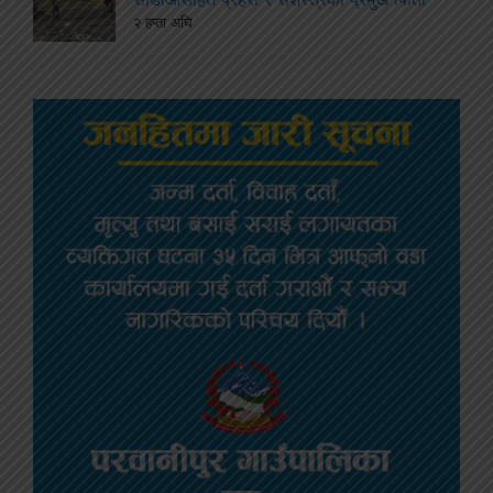
२ हप्ता अघि