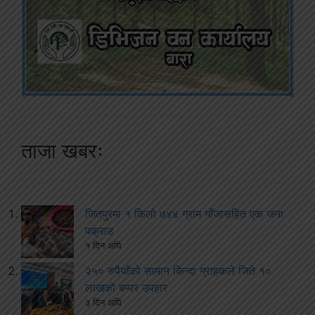
ताजा खबरः
जितपुरमा १ किलो ७४४ ग्राम गाँजासहित एक जना
पक्राउ
१ दिन अघि
२५० रुपैयाँको सामान किन्दा ग्राहकले जिते १०
लाखको बम्पर उपहार
३ दिन अघि