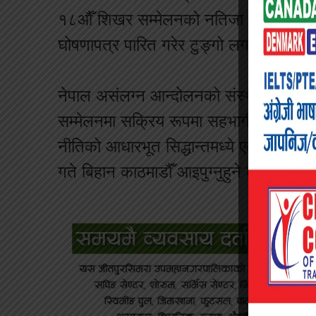
१८औँ शिखर सम्मेलनको नतिजा कार्यान्वयनमा 
घोषणापत्र पारित गरेर टुङ्गो लगाउने बताइ
नेपाल असंलग्न आन्दोलनको संस्थापक सदस्
सम्मेलनमा सक्रिय रूपमा सहभागी हुँदै आएको
नीतिको आधारभूत सिद्धान्तमध्ये एक हो । प्र
गते बिहान काठमाडौँं आइपुग्नुहुने कार्यक्रम