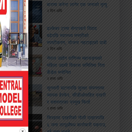
बारामा करेन्ट लागेर एक जनाको मृत्यु
२ दिन अघि
ढल्केबर ट्रमा सेन्टरबारे विवाद
बढेपछि स्वास्थ्य मन्त्रीको
स्पष्टीकरण, योजना नहटाइएको दाबी
२ दिन अघि
नेपाल उद्योग वाणिज्य महासङ्घको
महिला उद्यमी विकास समितिमा रिता
कँडेल मनोनित
२ हप्ता अघि
सुनसरी घटनापछि सुरक्षा संयन्त्रमा
व्यापक हेरफेर, सीडीओसहित प्रहरी
र सशस्त्रका प्रमुख फिर्ता
२ हप्ता अघि
सिरहामा प्रहरीको गोली प्रहारपछि
६ जना लागूऔषध कारोबारी पक्राउ,
दुई जना घाइते