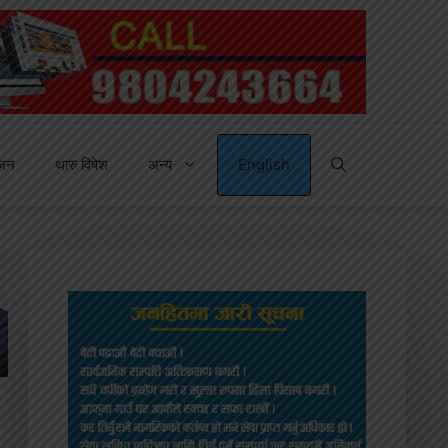
्जन
थारु विषेश
अन्य
English