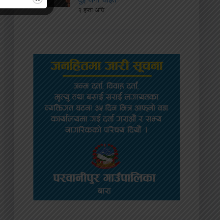
२ हप्ता अघि