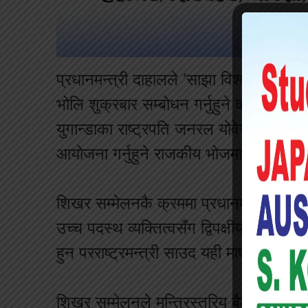
प्रधानमन्त्री दाहालले ‘साझा विश्व समृद्ध
भोलि शुक्रबार सम्बोधन गर्नुहुने कार्यक्रम 
युगान्डाका राष्ट्रपति जनरल योवेरी कागुटा 
आयोजना गर्नुहुने राजकीय भोजमा सहभागी हुन
शिखर सम्मेलनकै क्रममा प्रधानमन्त्री दाहाल
उच्च पदस्थ व्यक्तित्वसँग द्विपक्षीय भेटवार्त
हुन परराष्ट्रमन्त्री साउद यही माघ १ गते र
शिखर सम्मेलनले मन्त्रिस्तरिय बैठकको प्रत