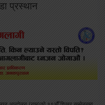
्डा प्रस्थान
असंलग्न आन्दोलन (नाम)को १९औँ शिखर सम्मेलनमा