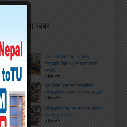
ताजा खबरः
२५० रुपैयाँको सामान किन्दा
ग्राहकले जिते १० लाखको बम्पर
उपहार
१ दिन अघि
घुस आरोप लागेका कर्मचारीलाई
जीतपुरसिमरा उपमहानगरबाट हटाइयो
१ दिन अघि
जीतपुरसिमरामा पान बन्द गर्ने क्रममा
घुस लिएको आरोप
२ दिन अघि