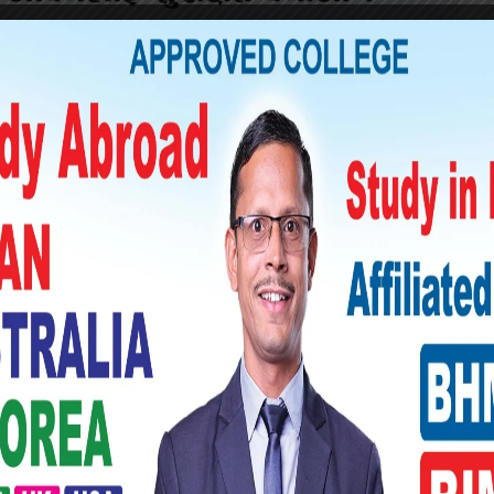
िका लागि गहन सहकार्य’ विषयको शिखर सम्मेलनमा
रहेको छ । सोही दिन प्रधानमन्त्री दाहाल गणतन्त्र
मुसेभेनीले प्रतिनिधिमण्डलका प्रमुखहरूको सम्मानमा
ुहुनेछ ।
ले सहभागी राष्ट्र प्रमुख, सरकार प्रमुख र अन्य
ा गर्नुहुनेछ । यसअघि मन्त्रीस्तरीय बैठकमा सहभागी
ाति नै त्यसतर्फ प्रस्थान गरिसक्नुभएको छ ।
िवेदनमाथि विचार विमर्श गर्ने, सन् २०१९ मा भएको