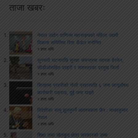
ताजा खबरः
नेपाल उद्योग वाणिज्य महासङ्घको महिला उद्यमी
विकास समितिमा रिता कँडेल मनोनित
१ हप्ता अघि
सुनसरी घटनापछि सुरक्षा संयन्त्रमा व्यापक हेरफेर,
सीडीओसहित प्रहरी र सशस्त्रका प्रमुख फिर्ता
१ हप्ता अघि
सिरहामा प्रहरीको गोली प्रहारपछि ६ जना लागूऔषध
कारोबारी पक्राउ, दुई जना घाइते
२ हप्ता अघि
विदेशीका सामु झुक्नुपर्ने आवश्यकता छैन : माधवकुमार
नेपाल
२ हप्ता अघि
शिक्षा तथा खेलकुद क्षेत्र सरकारको उच्च