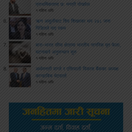
प्राथमिकतामा छः मन्त्री पोखरेल
१ महिना अघि
ऋण असुलीबाट शिव शिखरका थप २४८ जना
पिडितले पाए रकम
१ महिना अघि
बारा–भारत सीमा क्षेत्रमा भारतीय नागरिक मृत फेला,
घटनाबारे अनुसन्धान सुरु
१ महिना अघि
अर्थमन्त्री वाग्ले र एसियाली विकास बैंकका अध्यक्ष
कान्डाबिच भेटवार्ता
१ महिना अघि