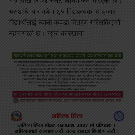
१० लाख रुपैयाँ बजेट विनियोजन गरिएको छ।
यसअघि चार वर्षमा ६५ विद्यालयका ७ हजार
विद्यार्थीलाई न्यानो कपडा वितरण गरिसकिएको
महानगरले छ। न्युज कारखाना