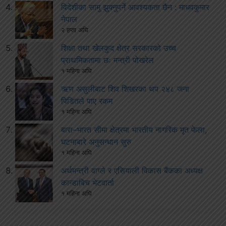
विदेशीका सामु झुक्नुपर्ने आवश्यकता छैन : माधवकुमार
नेपाल
२ हप्ता अघि
शिक्षा तथा खेलकुद क्षेत्र सरकारको उच्च
प्राथमिकतामा छः मन्त्री पोखरेल
१ महिना अघि
ऋण असुलीबाट शिव शिखरका थप २४८ जना
पिडितले पाए रकम
१ महिना अघि
बारा–भारत सीमा क्षेत्रमा भारतीय नागरिक मृत फेला,
घटनाबारे अनुसन्धान सुरु
१ महिना अघि
अर्थमन्त्री वाग्ले र एसियाली विकास बैंकका अध्यक्ष
कान्डाबिच भेटवार्ता
१ महिना अघि