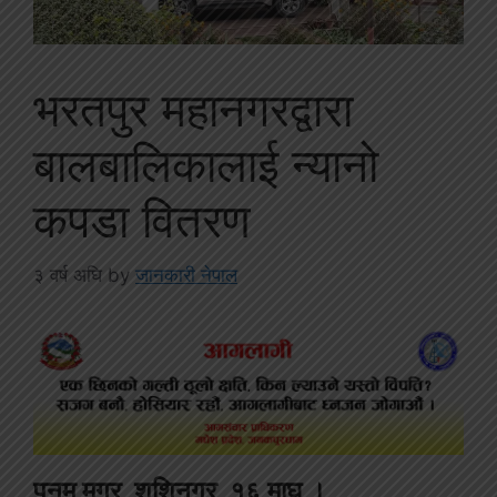
भरतपुर महानगरद्वारा
बालबालिकालाई न्यानो
कपडा वितरण
३ वर्ष अघि
by
जानकारी नेपाल
पुनम मगर, शशिनगर, १६ माघ ।