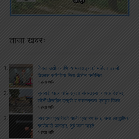
ताजा खबरः
नेपाल उद्योग वाणिज्य महासङ्घको महिला उद्यमी
विकास समितिमा रिता कँडेल मनोनित
१ हप्ता अघि
सुनसरी घटनापछि सुरक्षा संयन्त्रमा व्यापक हेरफेर,
सीडीओसहित प्रहरी र सशस्त्रका प्रमुख फिर्ता
१ हप्ता अघि
सिरहामा प्रहरीको गोली प्रहारपछि ६ जना लागूऔषध
कारोबारी पक्राउ, दुई जना घाइते
२ हप्ता अघि