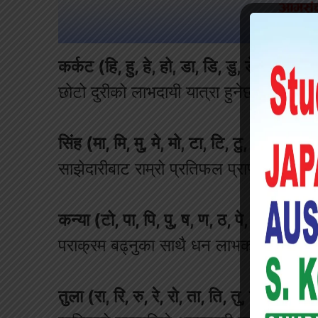
कर्कट (हि, हु, हे, हो, डा, डि, डु, डे, डो)
समस्य
छोटो दुरीको लाभदायी यात्रा हुनेछ । अरुला
सिंह (मा, मि, मु, मे, मो, टा, टि, टु, टे)
आफन्त र
साझेदारीबाट राम्रो प्रतिफल प्राप्त हुनेछ । 
कन्या (टो, पा, पि, पु, ष, ण, ठ, पे, पो)
आज मिष
पराक्रम बढ्नुका साथै धन लाभका योग पनि 
तुला (रा, रि, रु, रे, रो, ता, ति, तु, ते)
आज अधिका