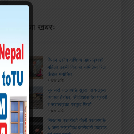
ताजा खबरः
नेपाल उद्योग वाणिज्य महासङ्घको
महिला उद्यमी विकास समितिमा रिता
कँडेल मनोनित
१ हप्ता अघि
सुनसरी घटनापछि सुरक्षा संयन्त्रमा
व्यापक हेरफेर, सीडीओसहित प्रहरी
र सशस्त्रका प्रमुख फिर्ता
१ हप्ता अघि
सिरहामा प्रहरीको गोली प्रहारपछि
६ जना लागूऔषध कारोबारी पक्राउ,