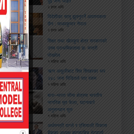
दुई जना घाइते
२ हप्ता अघि
विदेशीका सामु झुक्नुपर्ने आवश्यकता
छैन : माधवकुमार नेपाल
२ हप्ता अघि
शिक्षा तथा खेलकुद क्षेत्र सरकारको
उच्च प्राथमिकतामा छः मन्त्री
पोखरेल
१ महिना अघि
ऋण असुलीबाट शिव शिखरका थप
२४८ जना पिडितले पाए रकम
१ महिना अघि
बारा–भारत सीमा क्षेत्रमा भारतीय
नागरिक मृत फेला, घटनाबारे
अनुसन्धान सुरु
१ महिना अघि
अर्थमन्त्री वाग्ले र एसियाली विकास
बैंकका अध्यक्ष कान्डाबिच भेटवार्ता