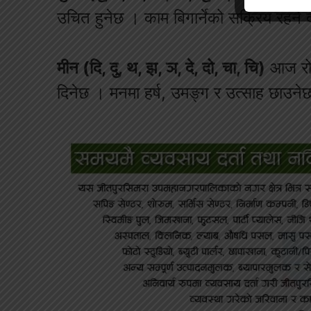
उचित हुनेछ । काम बिगार्नेको सक्रिय रहने
मीन (दि, दु, थ, झ, ञ, दे, दो, चा, चि)
आज रोक
दिनेछ । मनमा हर्ष, उमङ्ग र उत्साह छाउन