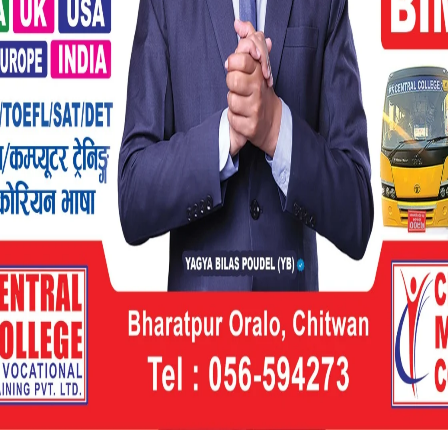
गिएला सचेत रहनुहोला । अल्छीपना पनि बढ्नेछ ।
ो समयदेखि रोकिएको कामको गाँठो फुक्नेछ ।
्राप्त होला । स्वादिष्ट भोजन पनि पाइएला ।
को उपयोगले लक्ष्य पहिल्याउन सकिनेछ । धर्मकर्म
टाढाको यात्राको सम्भावना समेत छ ।
ा,गि)
आज आँटेको र ताकेको कार्य पुरा होला ।
ेष्ठ समय रहेको छ । साहित्यिक क्षेत्रमा रुचि
्थ्य क्षेत्र निर्बल रहने भएकाले सजगता अपनाउनु नै