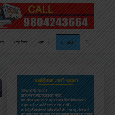
्जन
थारु विषेश
अन्य
English