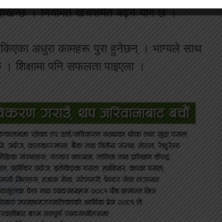
 देखिन्छ । नियमित खर्चसमेत बढ्ने योग छ ।
िएका अधुरा कामहरू पुरा हुनेछन् । भाग्यले साथ
ेछ । शिक्षामा पनि सफलता पाइएला ।