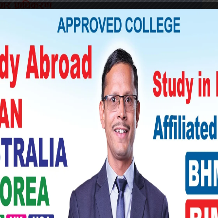
ा दर्साउँदा सुखदुःखमा साथ दिनेहरू भेटिनेछन् ।
ई प्रभावित पारेर काम पनि बन्ला ।
 मित्रवर्गको सहयोग पाइने नै छ । बन्दव्यापार र
साङ्गीतिक क्षेत्रमा रुचि बढ्नेछ ।
्ठान्न भोजनको अवसर प्राप्त हुने योग छ ।
देखिन्छन् । प्रेम जीवन पनि सफल रहनेछ ।
र प्राप्तिका लागि संघर्ष गर्नु पर्ला । दुष्ट