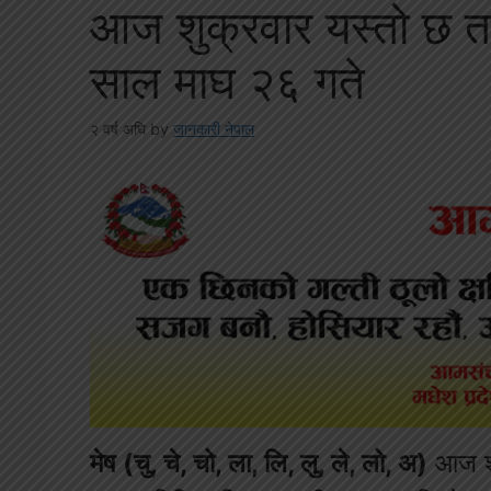
आज शुक्रवार यस्तो छ 
साल माघ २६ गते
२ वर्ष अघि
by
जानकारी नेपाल
मेष (चु, चे, चो, ला, लि, लु, ले, लो, अ)
आज शुभ