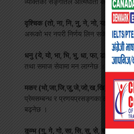
व्यक्तिको सङ्गतिले आत्मघाती काम गर्न पु
वृश्चिक (तो, ना, नि, नु, ने, नो, या, यि, यु)
लाम
अरूको भर नपरी निर्णय लिन सके थप अवसर प
धनु (ये, यो, भा, भि, भु, धा, फा, ढा, भे)
बुद्धि
तथा समाज सेवामा मन लाग्नेछ । रमाइलो र 
मकर (भो,जा,जि,जु,जे,जो,ख,खि,खु,खे,खो,ग
प्रेमसम्बन्ध र प्रणयप्रसङ्गका लागि पनि श्र
बढ्नेछ ।
कुम्भ (गु, गे, गो, सा, सि, सु, से, सो, दा)
स्वास