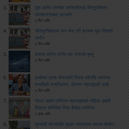
घुस आरोप लागेका कर्मचारीलाई जीतपुरसिमरा
उपमहानगरबाट हटाइयो
३ दिन अघि
जीतपुरसिमरामा पान बन्द गर्ने क्रममा घुस लिएको
आरोप
४ दिन अघि
बारामा करेन्ट लागेर एक जनाको मृत्यु
४ दिन अघि
ढल्केबर ट्रमा सेन्टरबारे विवाद बढेपछि स्वास्थ्य
मन्त्रीको स्पष्टीकरण, योजना नहटाइएको दाबी
४ दिन अघि
नेपाल उद्योग वाणिज्य महासङ्घको महिला उद्यमी
विकास समितिमा रिता कँडेल मनोनित
२ हप्ता अघि
सुनसरी घटनापछि सुरक्षा संयन्त्रमा व्यापक हेरफेर,