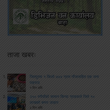
ताजा खबरः
जितपुरमा १ किलो ७४४ ग्राम गाँजासहित एक जना
पक्राउ
१ दिन अघि
२५० रुपैयाँको सामान किन्दा ग्राहकले जिते १०
लाखको बम्पर उपहार
३ दिन अघि