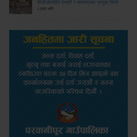
सीडीओसहित प्रहरी र सशस्त्रका प्रमुख फिर्ता
२ हप्ता अघि