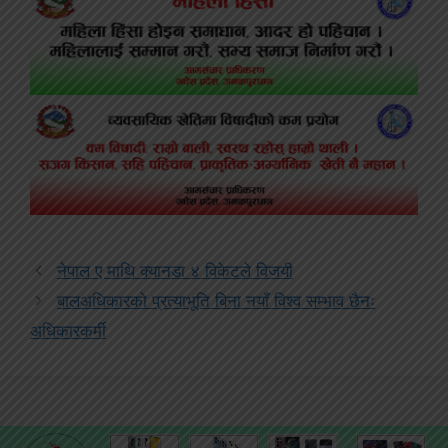
नेपाल ए माथि क्यानडा ४ विकेटले विजयी
बालअधिकारको प्रत्याभूति बिना नयाँ विश्व सम्भाव छैनः
अधिकारकर्मी