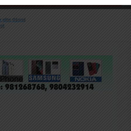
ान सरिता पौडेललाई
उदै