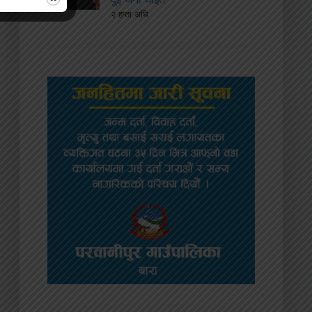
२ हप्ता अघि