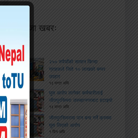
ताजा खबरः
२५० रुपैयाँको सामान किन्दा
ग्राहकले जिते १० लाखको बम्पर
उपहार
१३ घण्टा अघि
घुस आरोप लागेका कर्मचारीलाई
जीतपुरसिमरा उपमहानगरबाट हटाइयो
१३ घण्टा अघि
जीतपुरसिमरामा पान बन्द गर्ने क्रममा
घुस लिएको आरोप
१ दिन अघि