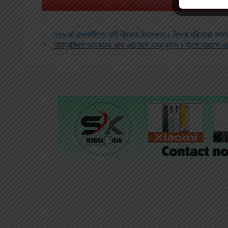
११४ औं अन्तराष्ट्रिय नारी दिवसमा चितवनका ८ दिग्गज महिलाको सम्म
जीतपुरसिमरा महोत्सवमा आज आइतबार अन्जु कुश्मि र प्रिती पासवान आ