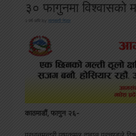
३० फागुनमा विश्वासको म
२ वर्ष अघि
by
जानकारी नेपाल
काठमाडौं, फागुन २६-
प्रधानमन्त्री पुष्पकमल दाहाल प्रचण्डले व