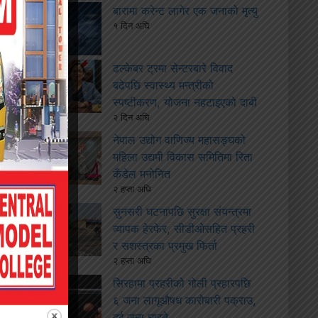
बारामा करेन्ट लागेर एक जनाको मृत्यु
१ दिन अघि
ढल्केबर ट्रमा सेन्टरबारे विवाद
बढेपछि स्वास्थ्य मन्त्रीको
स्पष्टीकरण, योजना नहटाइएको दाबी
२ दिन अघि
नेपाल उद्योग वाणिज्य महासङ्घको
महिला उद्यमी विकास समितिमा रिता
कँडेल मनोनित
२ हप्ता अघि
सुनसरी घटनापछि सुरक्षा संयन्त्रमा
व्यापक हेरफेर, सीडीओसहित प्रहरी
र सशस्त्रका प्रमुख फिर्ता
२ हप्ता अघि
सिरहामा प्रहरीको गोली प्रहारपछि
६ जना लागूऔषध कारोबारी पक्राउ,
दुई जना घाइते