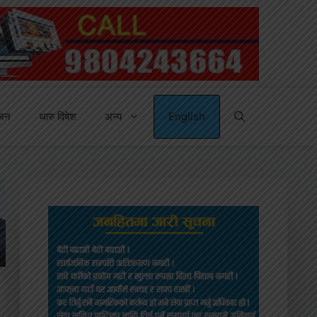
्जन
थारु विषेश
अन्य
English