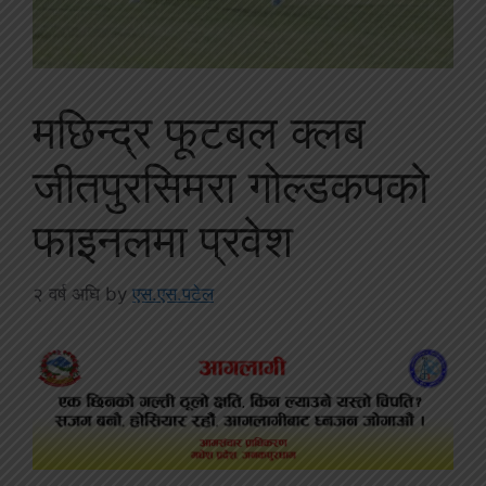
मछिन्द्र फूटबल क्लब
जीतपुरसिमरा गोल्डकपको
फाइनलमा प्रवेश
२ वर्ष अघि
by
एस.एस.पटेल