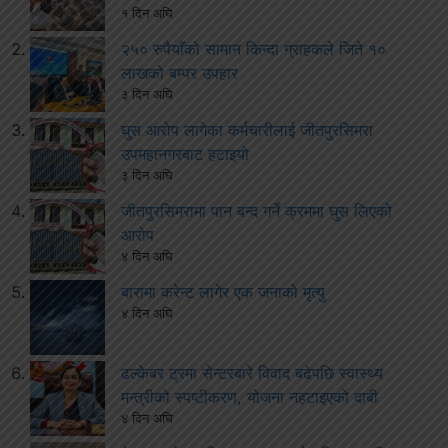
१ दिन अघि
२५० रुपैयाँको सामान किन्दा ग्राहकले जिते १०
लाखको बम्पर उपहार
३ दिन अघि
घुस आरोप लागेका कर्मचारीलाई जीतपुरसिमरा
उपमहानगरबाट हटाइयो
३ दिन अघि
जीतपुरसिमरामा पान बन्द गर्ने क्रममा घुस लिएको
आरोप
४ दिन अघि
बारामा करेन्ट लागेर एक जनाको मृत्यु
४ दिन अघि
ढल्केबर ट्रमा सेन्टरबारे विवाद बढेपछि स्वास्थ्य
मन्त्रीको स्पष्टीकरण, योजना नहटाइएको दाबी
४ दिन अघि