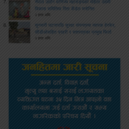
नेपाल उद्योग वाणिज्य महासङ्घको महिला उद्यमी
विकास समितिमा रिता कँडेल मनोनित
२ हप्ता अघि
सुनसरी घटनापछि सुरक्षा संयन्त्रमा व्यापक हेरफेर,
सीडीओसहित प्रहरी र सशस्त्रका प्रमुख फिर्ता
२ हप्ता अघि