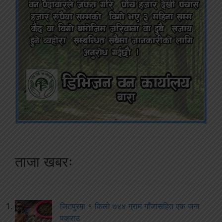
ताजा खबरः
जितपुरमा १ किलो ७४४ ग्राम गाँजासहित एक जना
पक्राउ