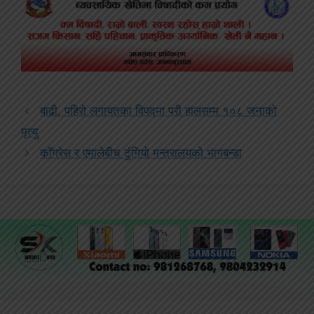
बाढी, पहिरो लगायतका विपद्‍मा परी हालसम्म १०८ जनाको
मृत्यु
काँग्रेस र एमालेबीच टुंगियो मन्त्रालयको भागबन्डा