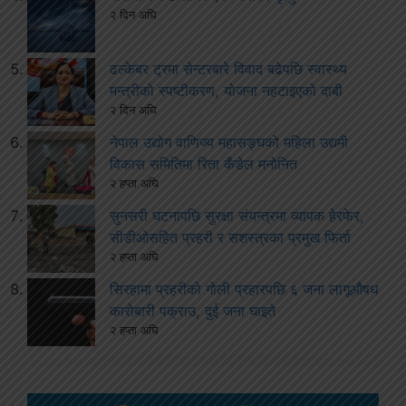
२ दिन अघि
ढल्केबर ट्रमा सेन्टरबारे विवाद बढेपछि स्वास्थ्य
मन्त्रीको स्पष्टीकरण, योजना नहटाइएको दाबी
२ दिन अघि
नेपाल उद्योग वाणिज्य महासङ्घको महिला उद्यमी
विकास समितिमा रिता कँडेल मनोनित
२ हप्ता अघि
सुनसरी घटनापछि सुरक्षा संयन्त्रमा व्यापक हेरफेर,
सीडीओसहित प्रहरी र सशस्त्रका प्रमुख फिर्ता
२ हप्ता अघि
सिरहामा प्रहरीको गोली प्रहारपछि ६ जना लागूऔषध
कारोबारी पक्राउ, दुई जना घाइते
२ हप्ता अघि