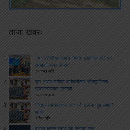
ताजा खबरः
२५० रुपैयाँको सामान किन्दा ग्राहकले जिते १०
लाखको बम्पर उपहार
१५ घण्टा अघि
घुस आरोप लागेका कर्मचारीलाई जीतपुरसिमरा
उपमहानगरबाट हटाइयो
१६ घण्टा अघि
जीतपुरसिमरामा पान बन्द गर्ने क्रममा घुस लिएको
आरोप
१ दिन अघि
बारामा करेन्ट लागेर एक जनाको मृत्यु