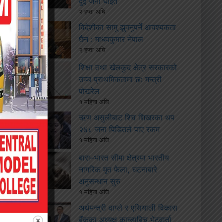
दुई जना घाइते
२ हप्ता अघि
विदेशीका सामु झुक्नुपर्ने आवश्यकता
छैन : माधवकुमार नेपाल
२ हप्ता अघि
शिक्षा तथा खेलकुद क्षेत्र सरकारको
उच्च प्राथमिकतामा छः मन्त्री
पोखरेल
१ महिना अघि
ऋण असुलीबाट शिव शिखरका थप
२४८ जना पिडितले पाए रकम
१ महिना अघि
बारा–भारत सीमा क्षेत्रमा भारतीय
नागरिक मृत फेला, घटनाबारे
अनुसन्धान सुरु
१ महिना अघि
अर्थमन्त्री वाग्ले र एसियाली विकास
बैंकका अध्यक्ष कान्डाबिच भेटवार्ता