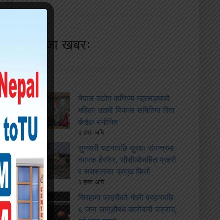
ताजा खबरः
नेपाल उद्योग वाणिज्य महासङ्घको
महिला उद्यमी विकास समितिमा रिता
कँडेल मनोनित
२ हप्ता अघि
सुनसरी घटनापछि सुरक्षा संयन्त्रमा
व्यापक हेरफेर, सीडीओसहित प्रहरी
र सशस्त्रका प्रमुख फिर्ता
२ हप्ता अघि
सिरहामा प्रहरीको गोली प्रहारपछि
६ जना लागूऔषध कारोबारी पक्राउ,