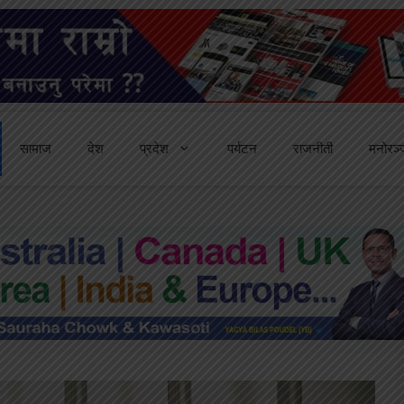
सामाज
देश
प्रदेश
पर्यटन
राजनीती
मनोरञ