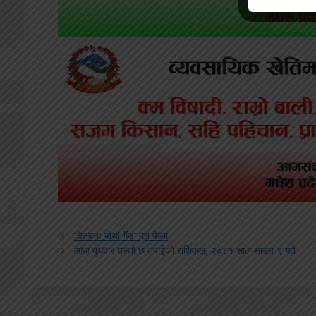
चितवनः पोथी गैंडा मृत फेला
आज बुधवार यस्तो छ तपाईको राशिफल, २०८१ साल साउन ९ गते