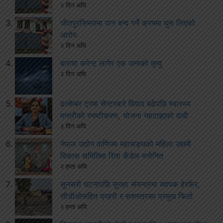
२ दिन अघि
जीतपुरसिमरामा पान बन्द गर्ने क्रममा घुस लिएको
आरोप
२ दिन अघि
बारामा करेन्ट लागेर एक जनाको मृत्यु
२ दिन अघि
ढल्केबर ट्रमा सेन्टरबारे विवाद बढेपछि स्वास्थ्य
मन्त्रीको स्पष्टीकरण, योजना नहटाइएको दाबी
३ दिन अघि
नेपाल उद्योग वाणिज्य महासङ्घको महिला उद्यमी
विकास समितिमा रिता कँडेल मनोनित
२ हप्ता अघि
सुनसरी घटनापछि सुरक्षा संयन्त्रमा व्यापक हेरफेर,
सीडीओसहित प्रहरी र सशस्त्रका प्रमुख फिर्ता
२ हप्ता अघि