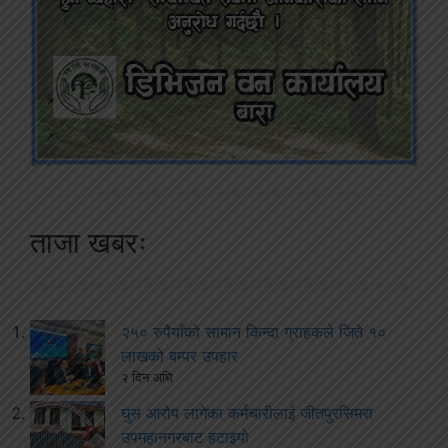
ताजा खबरः
२५० रुपैयाँको सामान किन्दा ग्राहकले जिते १०
लाखको बम्पर उपहार
२ दिन अघि
घुस आरोप लागेका कर्मचारीलाई जीतपुरसिमरा
उपमहानगरबाट हटाइयो