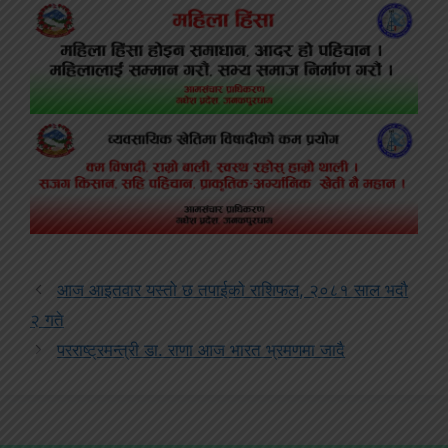
आज आइतवार यस्तो छ तपाईको राशिफल, २०८१ साल भदौ
२ गते
परराष्ट्रमन्त्री डा. राणा आज भारत भ्रमणमा जादै