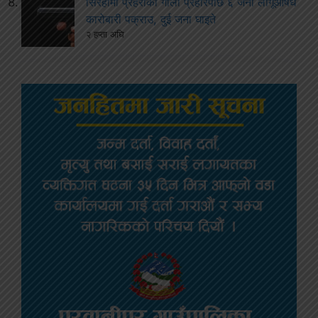
सिरहामा प्रहरीको गोली प्रहारपछि ६ जना लागूऔषध
कारोबारी पक्राउ, दुई जना घाइते
२ हप्ता अघि