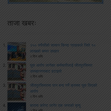
ताजा खबरः
२५० रुपैयाँको सामान किन्दा ग्राहकले जिते १०
लाखको बम्पर उपहार
२ दिन अघि
घुस आरोप लागेका कर्मचारीलाई जीतपुरसिमरा
उपमहानगरबाट हटाइयो
२ दिन अघि
जीतपुरसिमरामा पान बन्द गर्ने क्रममा घुस लिएको
आरोप
२ दिन अघि
बारामा करेन्ट लागेर एक जनाको मृत्यु
२ दिन अघि