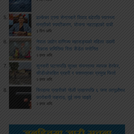
ढल्केबर ट्रमा सेन्टरबारे विवाद बढेपछि स्वास्थ्य
मन्त्रीको स्पष्टीकरण, योजना नहटाइएको दाबी
३ दिन अघि
नेपाल उद्योग वाणिज्य महासङ्घको महिला उद्यमी
विकास समितिमा रिता कँडेल मनोनित
२ हप्ता अघि
सुनसरी घटनापछि सुरक्षा संयन्त्रमा व्यापक हेरफेर,
सीडीओसहित प्रहरी र सशस्त्रका प्रमुख फिर्ता
२ हप्ता अघि
सिरहामा प्रहरीको गोली प्रहारपछि ६ जना लागूऔषध
कारोबारी पक्राउ, दुई जना घाइते
२ हप्ता अघि