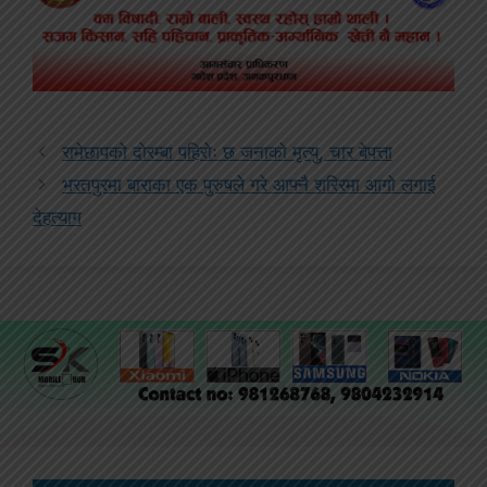
रामेछापको दोरम्बा पहिरोः छ जनाको मृत्यु, चार बेपत्ता
भरतपुरमा बाराका एक पुरुषले गरे आफ्नै शरिरमा आगो लगाई
देहत्याग