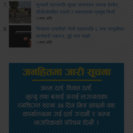
सुनसरी घटनापछि सुरक्षा संयन्त्रमा व्यापक हेरफेर,
सीडीओसहित प्रहरी र सशस्त्रका प्रमुख फिर्ता
२ हप्ता अघि
सिरहामा प्रहरीको गोली प्रहारपछि ६ जना लागूऔषध
कारोबारी पक्राउ, दुई जना घाइते
२ हप्ता अघि