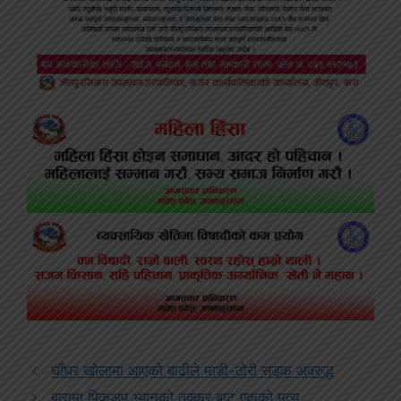
घाँघर खोलामा आएको बाढीले माडी-ठोरी सडक अवरुद्ध
बारामा पिकअप भ्यानको ठक्कर बाट एकको मृत्यु