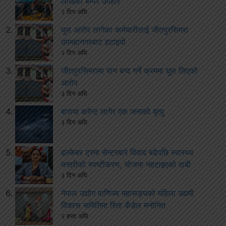
लाखको बम्पर उपहार
२ दिन अघि
घुस आरोप लागेका कर्मचारीलाई जीतपुरसिमरा
उपमहानगरबाट हटाइयो
२ दिन अघि
जीतपुरसिमरामा पान बन्द गर्ने क्रममा घुस लिएको
आरोप
३ दिन अघि
बारामा करेन्ट लागेर एक जनाको मृत्यु
३ दिन अघि
ढल्केबर ट्रमा सेन्टरबारे विवाद बढेपछि स्वास्थ्य
मन्त्रीको स्पष्टीकरण, योजना नहटाइएको दाबी
३ दिन अघि
नेपाल उद्योग वाणिज्य महासङ्घको महिला उद्यमी
विकास समितिमा रिता कँडेल मनोनित
२ हप्ता अघि