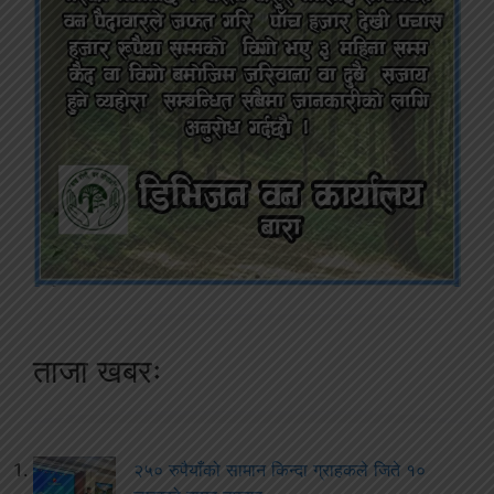
ताजा खबरः
२५० रुपैयाँको सामान किन्दा ग्राहकले जिते १०