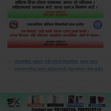
भोटेकोशीमा खसेको गाडी क्रेनले निकालियो, यात्रु बेपत्ता
प्रधानमन्त्रीका कारण बालिकाहरुले न्याय पाएननः मेयर बालेन