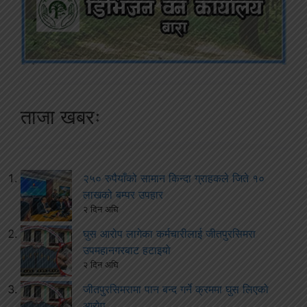
ताजा खबरः
२५० रुपैयाँको सामान किन्दा ग्राहकले जिते १०
लाखको बम्पर उपहार
२ दिन अघि
घुस आरोप लागेका कर्मचारीलाई जीतपुरसिमरा
उपमहानगरबाट हटाइयो
२ दिन अघि
जीतपुरसिमरामा पान बन्द गर्ने क्रममा घुस लिएको
आरोप