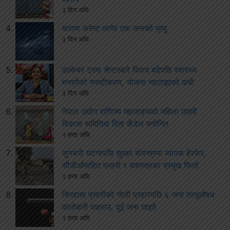
३ दिन अघि
बारामा करेन्ट लागेर एक जनाको मृत्यु
३ दिन अघि
ढल्केबर ट्रमा सेन्टरबारे विवाद बढेपछि स्वास्थ्य
मन्त्रीको स्पष्टीकरण, योजना नहटाइएको दाबी
३ दिन अघि
नेपाल उद्योग वाणिज्य महासङ्घको महिला उद्यमी
विकास समितिमा रिता कँडेल मनोनित
२ हप्ता अघि
सुनसरी घटनापछि सुरक्षा संयन्त्रमा व्यापक हेरफेर,
सीडीओसहित प्रहरी र सशस्त्रका प्रमुख फिर्ता
२ हप्ता अघि
सिरहामा प्रहरीको गोली प्रहारपछि ६ जना लागूऔषध
कारोबारी पक्राउ, दुई जना घाइते
२ हप्ता अघि