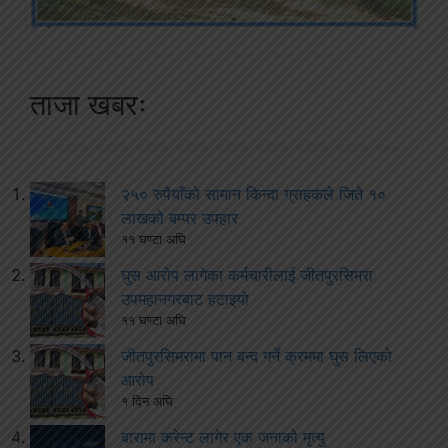
ताजा खबरः
२५० रुपैयाँको सामान किन्दा ग्राहकले जिते १०
लाखको बम्पर उपहार
११ घण्टा अघि
घुस आरोप लागेका कर्मचारीलाई जीतपुरसिमरा
उपमहानगरबाट हटाइयो
११ घण्टा अघि
जीतपुरसिमरामा पान बन्द गर्ने क्रममा घुस लिएको
आरोप
१ दिन अघि
बारामा करेन्ट लागेर एक जनाको मृत्यु