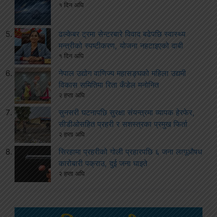
१ दिन अघि
ढल्केबर ट्रमा सेन्टरबारे विवाद बढेपछि स्वास्थ्य
मन्त्रीको स्पष्टीकरण, योजना नहटाइएको दाबी
१ दिन अघि
नेपाल उद्योग वाणिज्य महासङ्घको महिला उद्यमी
विकास समितिमा रिता कँडेल मनोनित
२ हप्ता अघि
सुनसरी घटनापछि सुरक्षा संयन्त्रमा व्यापक हेरफेर,
सीडीओसहित प्रहरी र सशस्त्रका प्रमुख फिर्ता
२ हप्ता अघि
सिरहामा प्रहरीको गोली प्रहारपछि ६ जना लागूऔषध
कारोबारी पक्राउ, दुई जना घाइते
२ हप्ता अघि