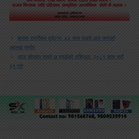
बारामा रात्रीबस दुर्घटनाः ४३ जना घाइते,आठ जनाको
अवस्था गम्भीर
आज सोमवार यस्तो छ तपाईको राशिफल, २०८१ साल भदौ
३१ गते