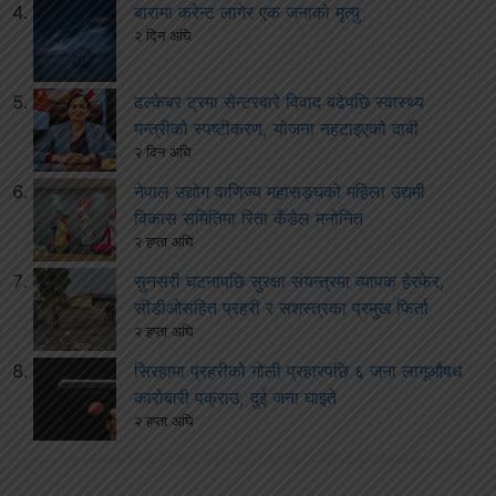
बारामा करेन्ट लागेर एक जनाको मृत्यु
२ दिन अघि
ढल्केबर ट्रमा सेन्टरबारे विवाद बढेपछि स्वास्थ्य
मन्त्रीको स्पष्टीकरण, योजना नहटाइएको दाबी
२ दिन अघि
नेपाल उद्योग वाणिज्य महासङ्घको महिला उद्यमी
विकास समितिमा रिता कँडेल मनोनित
२ हप्ता अघि
सुनसरी घटनापछि सुरक्षा संयन्त्रमा व्यापक हेरफेर,
सीडीओसहित प्रहरी र सशस्त्रका प्रमुख फिर्ता
२ हप्ता अघि
सिरहामा प्रहरीको गोली प्रहारपछि ६ जना लागूऔषध
कारोबारी पक्राउ, दुई जना घाइते
२ हप्ता अघि