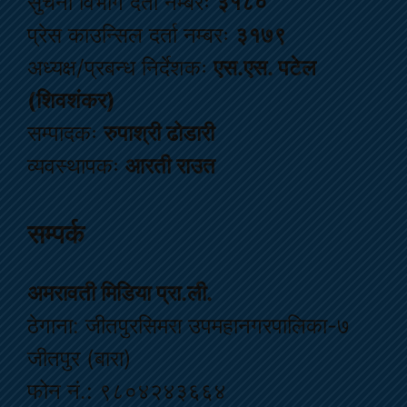
सुचना विभाग दर्ता नम्बरः
३१८०
प्रेस काउन्सिल दर्ता नम्बरः
३१७९
अध्यक्ष/प्रबन्ध निर्देशकः
एस.एस. पटेल
(शिवशंकर)
सम्पादकः
रुपाश्री ढोडारी
व्यवस्थापकः
आरती राउत
सम्पर्क
अमरावती मिडिया प्रा.ली.
ठेगाना: जीतपुरसिमरा उपमहानगरपालिका-७
जीतपुर (बारा)
फोन नं.: ९८०४२४३६६४