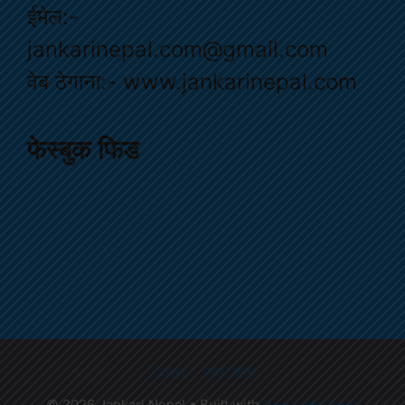
ईमेल:-
jankarinepal.com@gmail.com
वेब ठेगाना:- www.jankarinepal.com
फेस्बुक फिड
Team
हाम्रो बारेमा
© 2026 Jankari Nepal
• Built with
GeneratePress