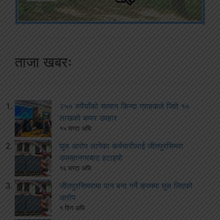
ताजा खबरः
२५० रुपैयाँको सामान किन्दा ग्राहकले जिते १०
लाखको बम्पर उपहार
१५ घण्टा अघि
घुस आरोप लागेका कर्मचारीलाई जीतपुरसिमरा
उपमहानगरबाट हटाइयो
१६ घण्टा अघि
जीतपुरसिमरामा पान बन्द गर्ने क्रममा घुस लिएको
आरोप
१ दिन अघि