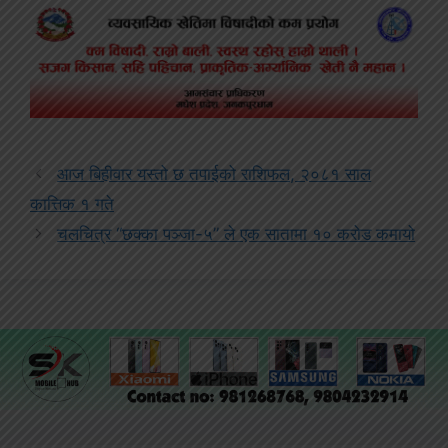
आज बिहीवार यस्तो छ तपाईको राशिफल, २०८१ साल
कात्तिक १ गते
चलचित्र “छक्का पञ्जा-५” ले एक सातामा १० करोड कमायो