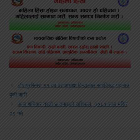
जीतपुरसिमरा ११ का वडाअध्यक्ष विन्दालाल साहविरुद्ध पक्राउ
पुर्जी जारी
आज शनिवार यस्तो छ तपाइको राशिफल, २०८१ साल मंसिर
२९ गते