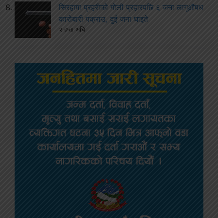
सिरहामा प्रहरीको गोली प्रहारपछि ६ जना लागूऔषध
कारोबारी पक्राउ, दुई जना घाइते
२ हप्ता अघि