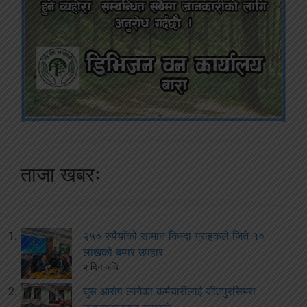
ताजा खबरः
२५० रुपैयाँको सामान किन्दा ग्राहकले जिते १०
लाखको बम्पर उपहार
२ दिन अघि
घुस आरोप लागेका कर्मचारीलाई जीतपुरसिमरा