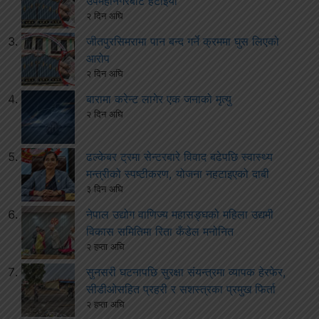
उपमहानगरबाट हटाइयो
२ दिन अघि
जीतपुरसिमरामा पान बन्द गर्ने क्रममा घुस लिएको
आरोप
२ दिन अघि
बारामा करेन्ट लागेर एक जनाको मृत्यु
२ दिन अघि
ढल्केबर ट्रमा सेन्टरबारे विवाद बढेपछि स्वास्थ्य
मन्त्रीको स्पष्टीकरण, योजना नहटाइएको दाबी
३ दिन अघि
नेपाल उद्योग वाणिज्य महासङ्घको महिला उद्यमी
विकास समितिमा रिता कँडेल मनोनित
२ हप्ता अघि
सुनसरी घटनापछि सुरक्षा संयन्त्रमा व्यापक हेरफेर,
सीडीओसहित प्रहरी र सशस्त्रका प्रमुख फिर्ता
२ हप्ता अघि