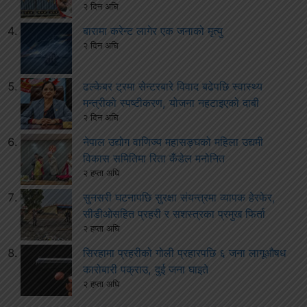
२ दिन अघि
बारामा करेन्ट लागेर एक जनाको मृत्यु
२ दिन अघि
ढल्केबर ट्रमा सेन्टरबारे विवाद बढेपछि स्वास्थ्य
मन्त्रीको स्पष्टीकरण, योजना नहटाइएको दाबी
२ दिन अघि
नेपाल उद्योग वाणिज्य महासङ्घको महिला उद्यमी
विकास समितिमा रिता कँडेल मनोनित
२ हप्ता अघि
सुनसरी घटनापछि सुरक्षा संयन्त्रमा व्यापक हेरफेर,
सीडीओसहित प्रहरी र सशस्त्रका प्रमुख फिर्ता
२ हप्ता अघि
सिरहामा प्रहरीको गोली प्रहारपछि ६ जना लागूऔषध
कारोबारी पक्राउ, दुई जना घाइते
२ हप्ता अघि