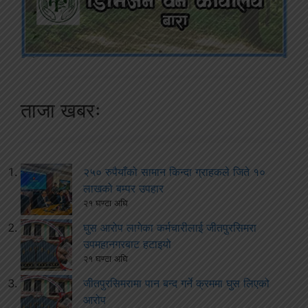
ताजा खबरः
२५० रुपैयाँको सामान किन्दा ग्राहकले जिते १०
लाखको बम्पर उपहार
२१ घण्टा अघि
घुस आरोप लागेका कर्मचारीलाई जीतपुरसिमरा
उपमहानगरबाट हटाइयो
२१ घण्टा अघि
जीतपुरसिमरामा पान बन्द गर्ने क्रममा घुस लिएको
आरोप