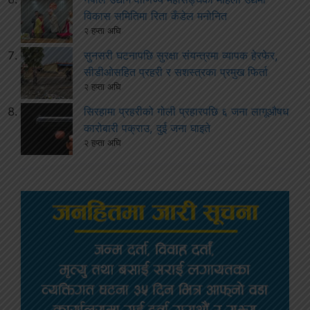
विकास समितिमा रिता कँडेल मनोनित
२ हप्ता अघि
सुनसरी घटनापछि सुरक्षा संयन्त्रमा व्यापक हेरफेर,
सीडीओसहित प्रहरी र सशस्त्रका प्रमुख फिर्ता
२ हप्ता अघि
सिरहामा प्रहरीको गोली प्रहारपछि ६ जना लागूऔषध
कारोबारी पक्राउ, दुई जना घाइते
२ हप्ता अघि