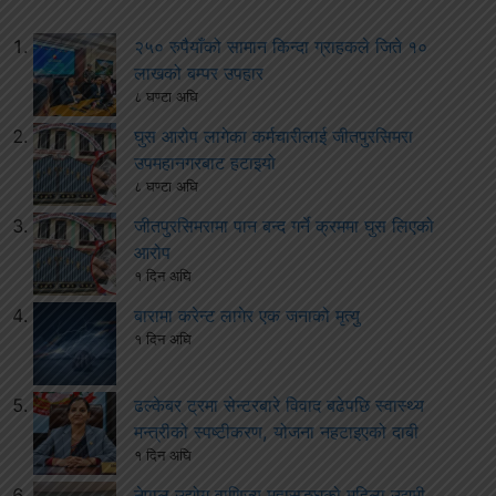
२५० रुपैयाँको सामान किन्दा ग्राहकले जिते १०
लाखको बम्पर उपहार
८ घण्टा अघि
घुस आरोप लागेका कर्मचारीलाई जीतपुरसिमरा
उपमहानगरबाट हटाइयो
८ घण्टा अघि
जीतपुरसिमरामा पान बन्द गर्ने क्रममा घुस लिएको
आरोप
१ दिन अघि
बारामा करेन्ट लागेर एक जनाको मृत्यु
१ दिन अघि
ढल्केबर ट्रमा सेन्टरबारे विवाद बढेपछि स्वास्थ्य
मन्त्रीको स्पष्टीकरण, योजना नहटाइएको दाबी
१ दिन अघि
नेपाल उद्योग वाणिज्य महासङ्घको महिला उद्यमी