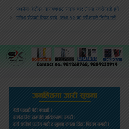
पथलैया–हेटौंडा–नारायणघाट सडक चार लेनमा स्तरोन्नती हुने
परीक्षा बोर्डको बैठक बस्दै, कक्षा १२ को परीक्षाबारे निर्णय गर्ने