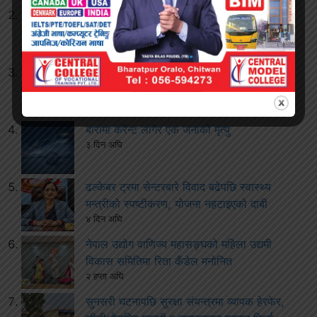
घुस आरोप लागेका कर्मचारीलाई जीतपुरसिमरा
उपमहानगरबाट हटाइयो
२ दिन अघि
जीतपुरसिमरामा पान बन्द गर्ने क्रममा घुस लिएको
आरोप
३ दिन अघि
बारामा करेन्ट लागेर एक जनाको मृत्यु
३ दिन अघि
ढल्केबर ट्रमा सेन्टरबारे विवाद बढेपछि स्वास्थ्य
मन्त्रीको स्पष्टीकरण, योजना नहटाइएको दाबी
४ दिन अघि
नेपाल उद्योग वाणिज्य महासङ्घको महिला उद्यमी
विकास समितिमा रिता कँडेल मनोनित
२ हप्ता अघि
सुनसरी घटनापछि सुरक्षा संयन्त्रमा व्यापक हेरफेर,