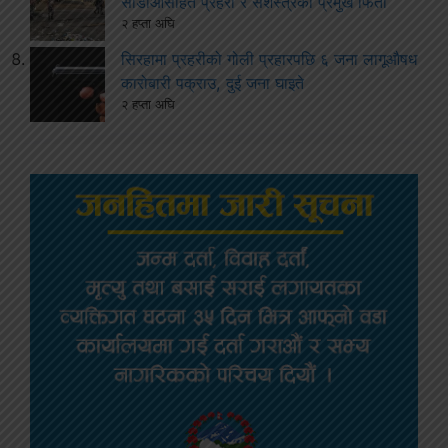
सीडीओसहित प्रहरी र सशस्त्रका प्रमुख फिर्ता
२ हप्ता अघि
सिरहामा प्रहरीको गोली प्रहारपछि ६ जना लागूऔषध
कारोबारी पक्राउ, दुई जना घाइते
२ हप्ता अघि