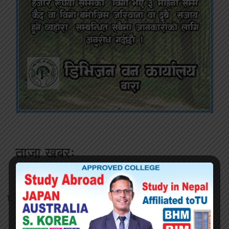
ताजा खबरः
२५० रुपैयाँको सामान किन्दा ग्राहकले जिते १०
लाखको बम्पर उपहार
२ दिन अघि