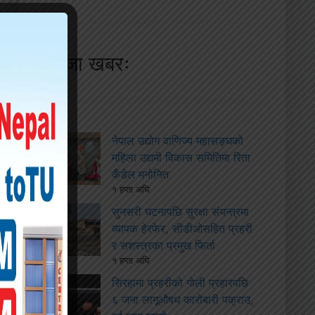
ताजा खबरः
नेपाल उद्योग वाणिज्य महासङ्घको
महिला उद्यमी विकास समितिमा रिता
कँडेल मनोनित
१ हप्ता अघि
सुनसरी घटनापछि सुरक्षा संयन्त्रमा
व्यापक हेरफेर, सीडीओसहित प्रहरी
र सशस्त्रका प्रमुख फिर्ता
१ हप्ता अघि
सिरहामा प्रहरीको गोली प्रहारपछि
६ जना लागूऔषध कारोबारी पक्राउ,