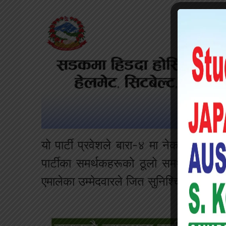
यो पार्टी प्रवेशले बारा-४ मा नेकपा एमाल
पार्टीका समर्थकहरूको ठूलो समर्थन प्रा
एमालेका उम्मेदवारले जित सुनिश्चित गर्नका ल