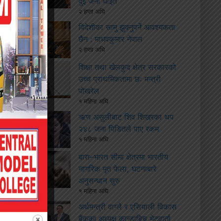
दुई जना घाइते
२ हप्ता अघि
विदेशीका सामु झुक्नुपर्ने आवश्यकता
छैन : माधवकुमार नेपाल
२ हप्ता अघि
शिक्षा तथा खेलकुद क्षेत्र सरकारको
उच्च प्राथमिकतामा छः मन्त्री
पोखरेल
१ महिना अघि
ऋण असुलीबाट शिव शिखरका थप
२४८ जना पिडितले पाए रकम
१ महिना अघि
बारा–भारत सीमा क्षेत्रमा भारतीय
नागरिक मृत फेला, घटनाबारे
अनुसन्धान सुरु
१ महिना अघि
अर्थमन्त्री वाग्ले र एसियाली विकास
बैंकका अध्यक्ष कान्डाबिच भेटवार्ता