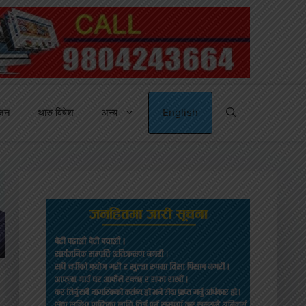
्जन
थारु विषेश
अन्य
English