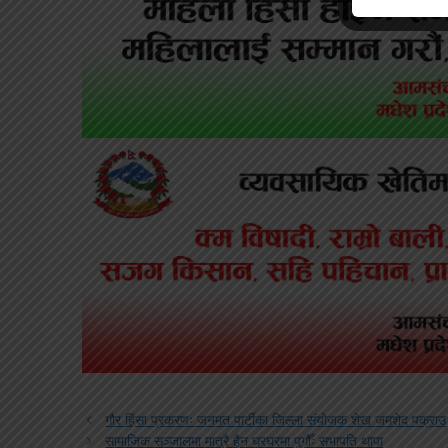
गौर हिंसा प्रकरणः जनमत पार्टीका जिल्ला संयोजक शेख जमशेद पक्राउ
सामाजिक सञ्जालमा मात्रै हैन घरघरमा पुगौँः सभापति थापा