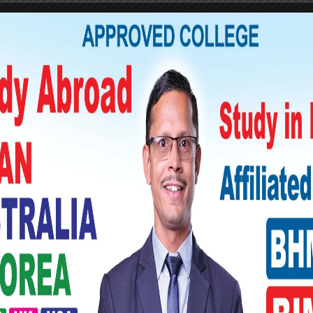
ेको प्रभाव र लोकप्रियता अझ प्रगाढ बनाएको छ, र
प्त भएको छ।फागुन २१ को प्रतिनिधि सभा चुनावमा
ागि विभिन्न रणनीतिहरू तयार पार्दैछन्।