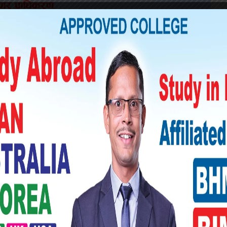
ि प्राविधिक काम बाँकी छ । जुन भोली बेलुकासम्म
 पनि सकिएको छ । राम्रो र गुणस्तर सेवामा चाँही
चिवालय स्थानदेखि सबै सानो आकारमा छ ।’
े सुधार आवश्यक रहेको उल्लेख गरे ।
ट पार्दै प्रतिनिधिसभाको स्थायी हल कहिले निर्माण
बताए ।
थ ग्रहण र पहिलो अधिवेशन यही बहुउद्देश्यीय हलमै
 छ ।