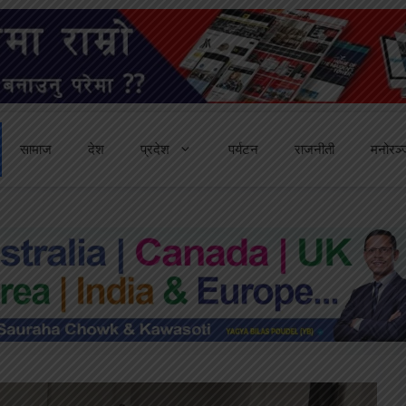
सामाज
देश
प्रदेश
पर्यटन
राजनीती
मनोरञ