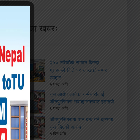
ताजा खबरः
२५० रुपैयाँको सामान किन्दा
ग्राहकले जिते १० लाखको बम्पर
उपहार
५ घण्टा अघि
घुस आरोप लागेका कर्मचारीलाई
जीतपुरसिमरा उपमहानगरबाट हटाइयो
६ घण्टा अघि
जीतपुरसिमरामा पान बन्द गर्ने क्रममा
घुस लिएको आरोप
१ दिन अघि