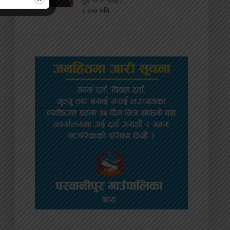
२ हप्ता अघि