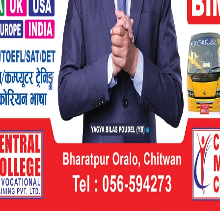
 प्रतिनिधिसभाको हल कहिले बन्छ भनेर भन्न सकिने
छ । सपथ यही र पहिलो अधिवेशन यही नै बित्ने जस्तो
 संघीय संसद् भवनको छैटौँपटक म्याद थपेर निर्माणको
ा निर्वाचित सांसदले निर्माणाधीन संसद् भवनको
। सांसदहरूलाई ज्येष्ठ सदस्य अर्जुननरसिंह केसीले
सांसदलाई शपथ गराउने कार्यसूची तय भैसकेको छ