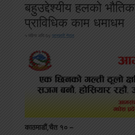
बहुउद्देश्यीय हलको भौतिक
प्राविधिक काम धमाधम
५ महिना अघि
by
जानकारी नेपाल
काठमाडौं,चैत १० –