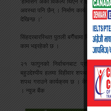
‘हामीसँग अर्को विकल्प थिएन र छैन पनि ।
अवस्था पनि छैन् । निर्माण कार्य जारी नै 
देखिन्छ ।’
सिंहदरबारस्थित पुतली बगैँचामा निर्माणाधीन
काम भइरहेको छ ।
२१ फागुनको निर्वाचनबाट प्रतिनिधिसभाम
बहुउद्देश्यीय हलमा विहीवार शपथ लिंदैछन् 
शपथ गराउने कार्यक्रम छ । केसीले २७४ 
। न्युज बैंक