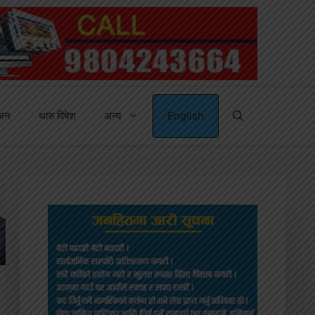
्जन
थारु विषेश
अन्य
English