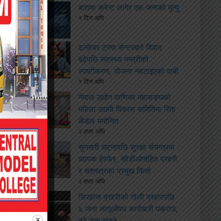
बारामा करेन्ट लागेर एक जनाको मृत्यु
१ दिन अघि
ढल्केबर ट्रमा सेन्टरबारे विवाद
बढेपछि स्वास्थ्य मन्त्रीको
स्पष्टीकरण, योजना नहटाइएको दाबी
१ दिन अघि
नेपाल उद्योग वाणिज्य महासङ्घको
महिला उद्यमी विकास समितिमा रिता
कँडेल मनोनित
२ हप्ता अघि
सुनसरी घटनापछि सुरक्षा संयन्त्रमा
व्यापक हेरफेर, सीडीओसहित प्रहरी
र सशस्त्रका प्रमुख फिर्ता
२ हप्ता अघि
सिरहामा प्रहरीको गोली प्रहारपछि
६ जना लागूऔषध कारोबारी पक्राउ,
दुई जना घाइते