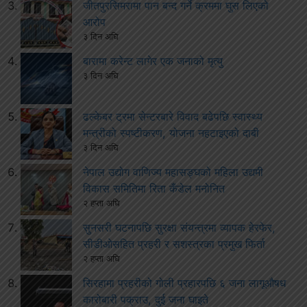
जीतपुरसिमरामा पान बन्द गर्ने क्रममा घुस लिएको
आरोप
३ दिन अघि
बारामा करेन्ट लागेर एक जनाको मृत्यु
३ दिन अघि
ढल्केबर ट्रमा सेन्टरबारे विवाद बढेपछि स्वास्थ्य
मन्त्रीको स्पष्टीकरण, योजना नहटाइएको दाबी
३ दिन अघि
नेपाल उद्योग वाणिज्य महासङ्घको महिला उद्यमी
विकास समितिमा रिता कँडेल मनोनित
२ हप्ता अघि
सुनसरी घटनापछि सुरक्षा संयन्त्रमा व्यापक हेरफेर,
सीडीओसहित प्रहरी र सशस्त्रका प्रमुख फिर्ता
२ हप्ता अघि
सिरहामा प्रहरीको गोली प्रहारपछि ६ जना लागूऔषध
कारोबारी पक्राउ, दुई जना घाइते