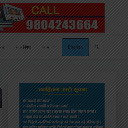
्जन
थारु विषेश
अन्य
English