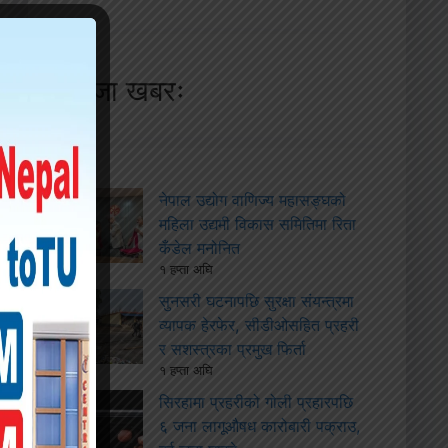
ताजा खबरः
नेपाल उद्योग वाणिज्य महासङ्घको
महिला उद्यमी विकास समितिमा रिता
कँडेल मनोनित
१ हप्ता अघि
सुनसरी घटनापछि सुरक्षा संयन्त्रमा
व्यापक हेरफेर, सीडीओसहित प्रहरी
र सशस्त्रका प्रमुख फिर्ता
१ हप्ता अघि
सिरहामा प्रहरीको गोली प्रहारपछि
६ जना लागूऔषध कारोबारी पक्राउ,