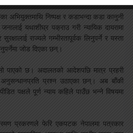
ेका अभियुक्तमाथि निष्पक्ष र कडाभन्दा कडा कानुनी
ँच जनालाई यथाशीघ्र पक्राउ गरी न्यायिक दायरामा
क्षालाई राज्यले गम्भीरतापूर्वक लिनुपर्ने र यस्ता
नुपर्नेमा जोड दिएका छन्।
ासो पाएको छ। अदालतको आदेशपछि मात्र प्रहरी
 अनुसन्धानप्रति प्रश्न उठाएका छन्। अब बाँकी
डित पक्षले पूर्ण न्याय कहिले पाउँछ भन्ने विषयमा
्रमण प्रकरणले फेरि एकपटक नेपालमा पत्रकार