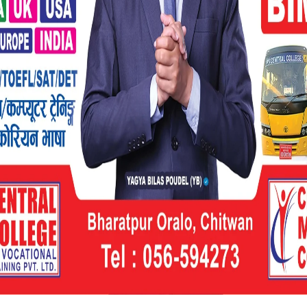
छ। प्रहरीले उनलाई नियन्त्रणमा लिएर आवश्यक
डि बढाइएको जानकारी दिएको छ।
 पाँच जना प्रतिवादी अझै फरार रहेका छन्।
 क्षेत्रमा कार्यरत व्यक्तिमाथि ज्यानै लिन सक्ने
हरू अझै खुलेआम फरार रहनु सुरक्षा व्यवस्थामाथि
े सञ्चारकर्मीमाथिको मात्र नभई लोकतन्त्र,
ामाथिको सीधा आक्रमण को रूपमा व्याख्या गरेका छन्।
ो यस्तो गम्भीर प्रकृतिको आक्रमणले पत्रकारहरू
ंवैधानिक अधिकारमाथि समेत चुनौती खडा गरेको