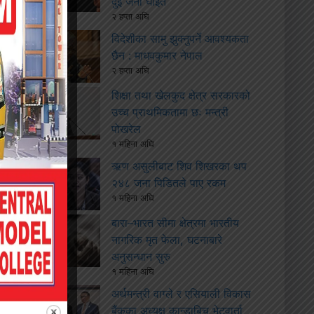
दुई जना घाइते
२ हप्ता अघि
विदेशीका सामु झुक्नुपर्ने आवश्यकता
छैन : माधवकुमार नेपाल
२ हप्ता अघि
शिक्षा तथा खेलकुद क्षेत्र सरकारको
उच्च प्राथमिकतामा छः मन्त्री
पोखरेल
१ महिना अघि
ऋण असुलीबाट शिव शिखरका थप
२४८ जना पिडितले पाए रकम
१ महिना अघि
बारा–भारत सीमा क्षेत्रमा भारतीय
नागरिक मृत फेला, घटनाबारे
अनुसन्धान सुरु
१ महिना अघि
अर्थमन्त्री वाग्ले र एसियाली विकास
बैंकका अध्यक्ष कान्डाबिच भेटवार्ता