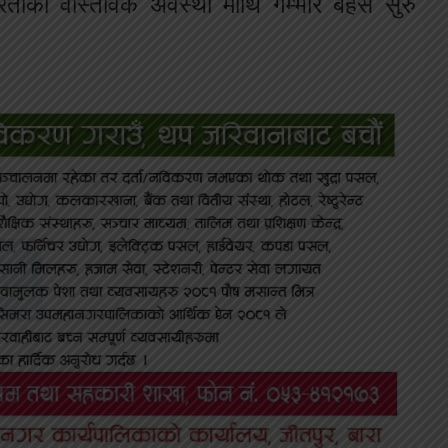
न्त्रताको वास्तविक अवस्था माथि गम्भीर बहस सुरु