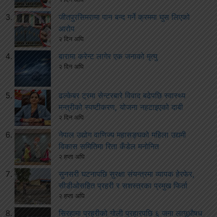
जीतपुरसिमरामा पान बन्द गर्ने क्रममा घुस लिएको
आरोप
२ दिन अघि
बारामा करेन्ट लागेर एक जनाको मृत्यु
२ दिन अघि
ढल्केबर ट्रमा सेन्टरबारे विवाद बढेपछि स्वास्थ्य
मन्त्रीको स्पष्टीकरण, योजना नहटाइएको दाबी
२ दिन अघि
नेपाल उद्योग वाणिज्य महासङ्घको महिला उद्यमी
विकास समितिमा रिता कँडेल मनोनित
२ हप्ता अघि
सुनसरी घटनापछि सुरक्षा संयन्त्रमा व्यापक हेरफेर,
सीडीओसहित प्रहरी र सशस्त्रका प्रमुख फिर्ता
२ हप्ता अघि
सिरहामा प्रहरीको गोली प्रहारपछि ६ जना लागूऔषध