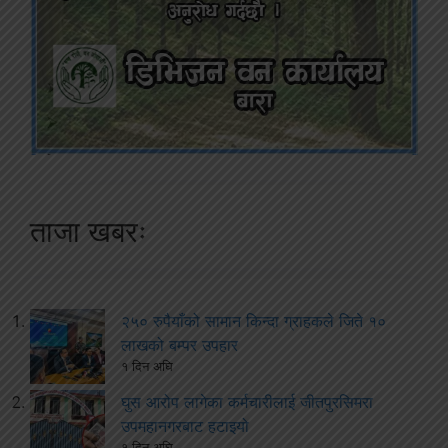
ताजा खबरः
२५० रुपैयाँको सामान किन्दा ग्राहकले जिते १०
लाखको बम्पर उपहार
१ दिन अघि
घुस आरोप लागेका कर्मचारीलाई जीतपुरसिमरा
उपमहानगरबाट हटाइयो
१ दिन अघि