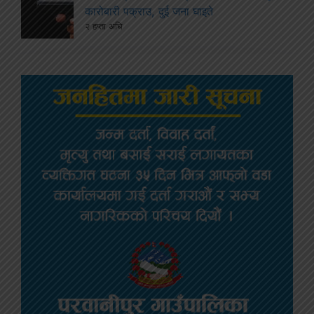
कारोबारी पक्राउ, दुई जना घाइते
२ हप्ता अघि